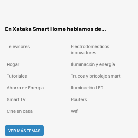
Twit
Fac
You
Inst
RSS
Flip
ter
ebo
tub
agr
boa
ok
e
am
rd
En Xataka Smart Home hablamos de...
Televisores
Electrodomésticos
innovadores
Hogar
Iluminación y energía
Tutoriales
Trucos y bricolaje smart
Ahorro de Energía
Iluminación LED
Smart TV
Routers
Cine en casa
Wifi
VER MÁS TEMAS