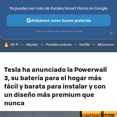
Ya puedes ver más de Xataka Smart Home en Google
TELEVISORES
CONTENIDOS SMART TV
SELECCIÓN
HOG
Añádenos como fuente preferida
Solo necesitas una cuenta de Google
×
HOY SE HABLA DE
Wi-Fi
Alquiler
Paneles solares
Netflix
Altavoces
Tesla ha anunciado la Powerwall
3, su batería para el hogar más
fácil y barata para instalar y con
un diseño más premium que
nunca