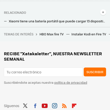
RELACIONADO
Xiaomi tiene una batería portátil que puede cargar 13 dispositivos a la vez y que además se puede cargar con paneles solares
Este potente acumulador modular de Bluetti, almacena electricidad para gastarla más tarde y dar luz a todos los aparatos de casa
TEMAS DE INTERÉS
HBO Max fire TV
Instalar Kodi en Fire TV
Estamos cada vez más cerca de tener un ‘Bizum europeo’. La clave está en la interconexión entre plataformas
RECIBE "Xatakaletter", NUESTRA NEWSLETTER
SEMANAL
SUSCRIBIR
Suscribiéndote aceptas nuestra
política de privacidad
Síguenos