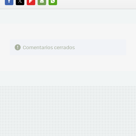
FACEBOOK
TWITTER
FLIPBOARD
E-
WHATSAPP
MAIL
Comentarios cerrados