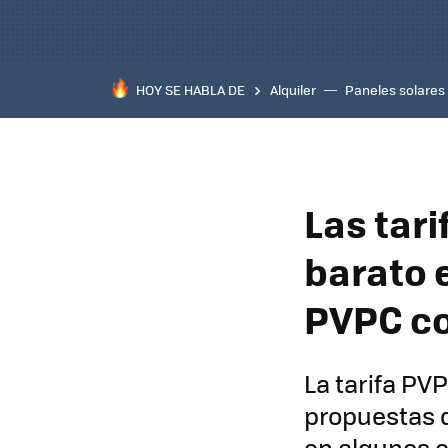
HOY SE HABLA DE
Alquiler
Paneles solares
Las tari
barato 
PVPC co
La tarifa PV
propuestas d
en algunos 