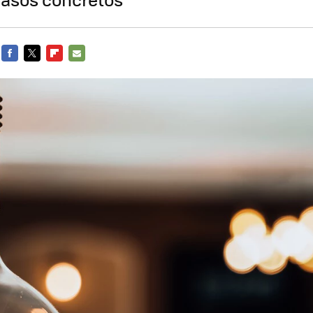
FACEBOOK
TWITTER
FLIPBOARD
E-
MAIL