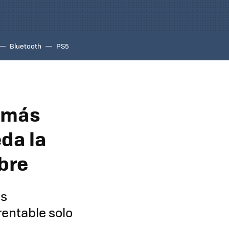
Bluetooth
PS5
z más
da la
bre
es
rentable solo