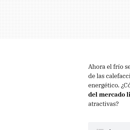
Ahora el frío s
de las calefac
energético. ¿C
del mercado l
atractivas?