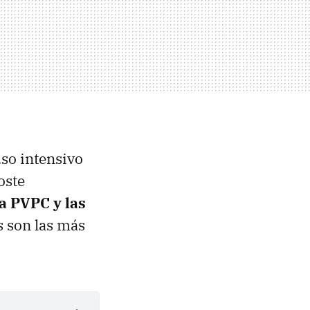
uso intensivo
oste
fa PVPC y las
s son las más