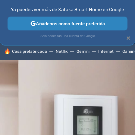
Ya puedes ver más de Xataka Smart Home en Google
MENÚ
NUEVO
Añádenos como fuente preferida
TELEVISORES
CONTENIDOS SMART TV
SELECCIÓN
HOG
Solo necesitas una cuenta de Google
×
HOY SE HABLA DE
Casa prefabricada
Netflix
Gemini
Internet
Gamin