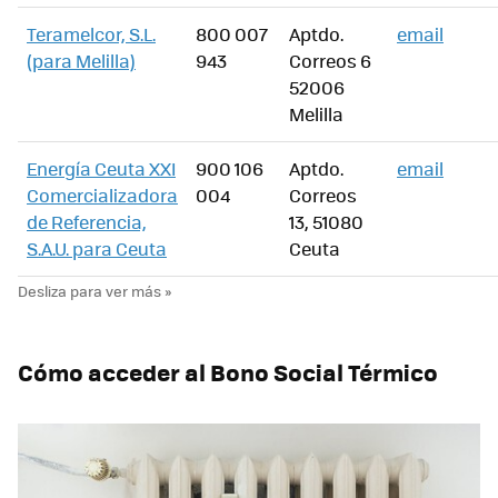
Teramelcor, S.L.
800 007
Aptdo.
email
(para Melilla)
943
Correos 6
52006
Melilla
Energía Ceuta XXI
900 106
Aptdo.
email
Comercializadora
004
Correos
de Referencia,
13, 51080
S.A.U. para Ceuta
Ceuta
Cómo acceder al Bono Social Térmico