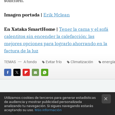
soliciten.
Imagen portada |
Erik Mclean
En Xataka SmartHome |
Tener la cama y el sofá
calentitos sin encender la calefacción: las
mejores opciones para lograrlo ahorrando en la
factura de la luz
TEMAS
A fondo
Evitar frío
Climatización
energí
FACEBOOK
TWITTER
FLIPBOARD
E-
WHATSAPP
MAIL
Utilizamos cookies de terceros para generar estadísticas
de audiencia y mostrar publicidad personalizada
analizando tu navegación. Si sigues navegando estarás
aceptando su uso.
Más información
Comentarios cerrados