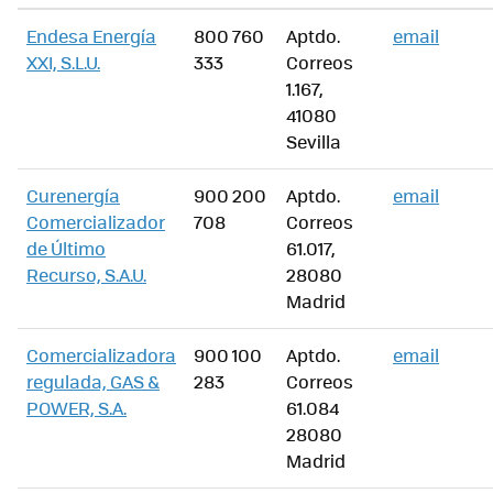
Endesa Energía
800 760
Aptdo.
email
XXI, S.L.U.
333
Correos
1.167,
41080
Sevilla
Curenergía
900 200
Aptdo.
email
Comercializador
708
Correos
de Último
61.017,
Recurso, S.A.U.
28080
Madrid
Comercializadora
900 100
Aptdo.
email
regulada, GAS &
283
Correos
POWER, S.A.
61.084
28080
Madrid