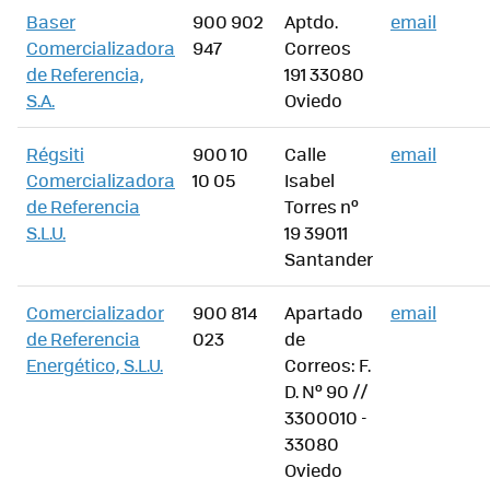
Baser
900 902
Aptdo.
email
Comercializadora
947
Correos
de Referencia,
191 33080
S.A.
Oviedo
Régsiti
900 10
Calle
email
Comercializadora
10 05
Isabel
de Referencia
Torres nº
S.L.U.
19 39011
Santander
Comercializador
900 814
Apartado
email
de Referencia
023
de
Energético, S.L.U.
Correos: F.
D. Nº 90 //
3300010 -
33080
Oviedo