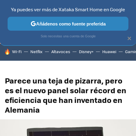
Ya puedes ver más de Xataka Smart Home en Google
TELEVISORES
CONTENIDOS SMART TV
SELECCIÓN
HOG
Añádenos como fuente preferida
Solo necesitas una cuenta de Google
×
HOY SE HABLA DE
Wi-Fi
Netflix
Altavoces
Disney+
Huawei
Gami
Parece una teja de pizarra, pero
es el nuevo panel solar récord en
eficiencia que han inventado en
Alemania