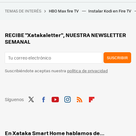
A simple vista nunca hubiera dicho que estas baldosas son en realidad paneles solares. Pueden personalizarse con logotipos y dibujos
TEMAS DE INTERÉS
HBO Max fire TV
Instalar Kodi en Fire TV
El mapa definitivo del eclipse del 12 de agosto: consulta aquí la duración y la previsión en cada municipio de España
Los expertos coinciden con el aire acondicionado: ponerlo por debajo de esta temperatura puede ser perjudicial para la salud
Estaba cansado de estropear las gorras en la lavadora. Existe un accesorio para lavarlas y que salgan como nuevas
RECIBE "Xatakaletter", NUESTRA NEWSLETTER
SEMANAL
SUSCRIBIR
Suscribiéndote aceptas nuestra
política de privacidad
Síguenos
Twit
Fac
You
Inst
RSS
Flip
ter
ebo
tub
agr
boa
ok
e
am
rd
En Xataka Smart Home hablamos de...