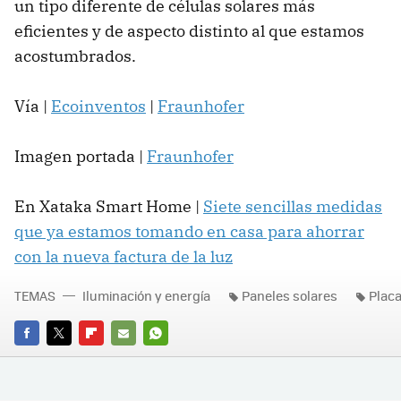
un tipo diferente de células solares más
eficientes y de aspecto distinto al que estamos
acostumbrados.
Vía |
Ecoinventos
|
Fraunhofer
Imagen portada |
Fraunhofer
En Xataka Smart Home |
Siete sencillas medidas
que ya estamos tomando en casa para ahorrar
con la nueva factura de la luz
TEMAS
Iluminación y energía
Paneles solares
Placa
FACEBOOK
TWITTER
FLIPBOARD
E-
WHATSAPP
MAIL