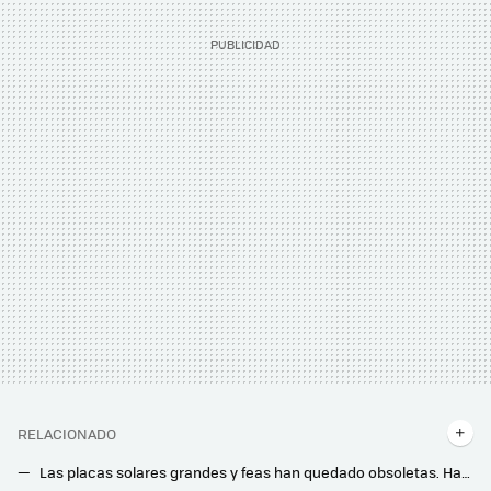
RELACIONADO
Las placas solares grandes y feas han quedado obsoletas. Han inventado unas flexibles que se adaptan a la forma de las tejas