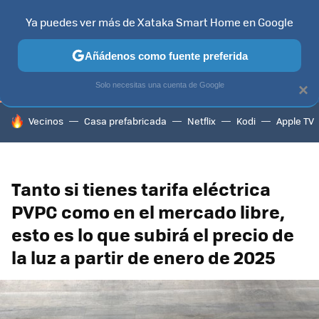
Ya puedes ver más de Xataka Smart Home en Google
TELEVISORES
CONTENIDOS SMART TV
SELECCIÓN
HOG
Añádenos como fuente preferida
Solo necesitas una cuenta de Google
×
HOY SE HABLA DE
Vecinos
Casa prefabricada
Netflix
Kodi
Apple TV
Tanto si tienes tarifa eléctrica
PVPC como en el mercado libre,
esto es lo que subirá el precio de
la luz a partir de enero de 2025