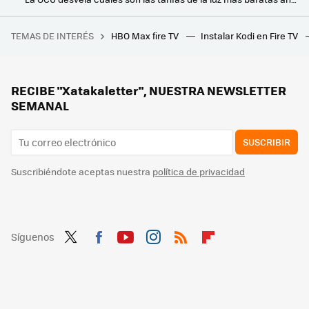
Hasta 150 euros de ahorro según la OCU: así es la tarifa de luz y gas elegida en su VIII Compra Colectiva de Energía
TEMAS DE INTERÉS
HBO Max fire TV
Instalar Kodi en Fire TV
Este edificio cambió el mundo e inspiró Separación: aquí nació la tecnología que usas a diario
La Unión Europea quiere que paguemos menos por la factura de la luz: este es el plan que han propuesto
Este electricista me ha enseñado cómo mantener segura la instalación eléctrica en casa y lo estaba haciendo mal
RECIBE "Xatakaletter", NUESTRA NEWSLETTER
SEMANAL
SUSCRIBIR
Suscribiéndote aceptas nuestra
política de privacidad
Síguenos
Twit
Fac
You
Inst
RSS
Flip
ter
ebo
tub
agr
boa
ok
e
am
rd