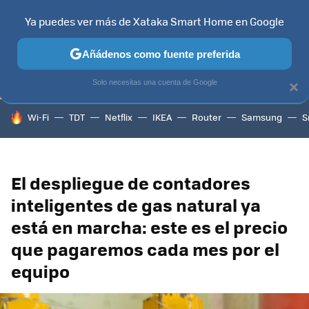
Ya puedes ver más de Xataka Smart Home en Google
TELEVISORES
CONTENIDOS SMART TV
SELECCIÓN
HOG
Añádenos como fuente preferida
Solo necesitas una cuenta de Google
×
HOY SE HABLA DE
Wi-Fi
TDT
Netflix
IKEA
Router
Samsung
S
El despliegue de contadores
inteligentes de gas natural ya
está en marcha: este es el precio
que pagaremos cada mes por el
equipo