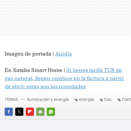
Imagen de portada |
Anidia
En Xataka Smart Home |
Si tienes tarifa TUR de
gas natural, llegan cambios en la factura a partir
de abril: estas son las novedades
TEMAS
Iluminación y energía
energía
Gas
Cont
FACEBOOK
TWITTER
FLIPBOARD
E-
WHATSAPP
MAIL