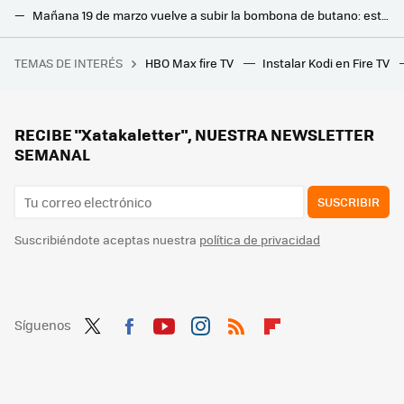
Mañana 19 de marzo vuelve a subir la bombona de butano: esto es lo que costará a partir de ahora
Se acabó el contador de gas clásico. Así es el nuevo que van a instalarte en casa: es gratis y acabará con las lecturas estimadas
TEMAS DE INTERÉS
HBO Max fire TV
Instalar Kodi en Fire TV
Fue a una entrevista de trabajo de Apple y acabaron haciéndole preguntas sobre huevos, monedas y cajas vacías
Las tarifas con el precio de la luz más barato en marzo de 2025: así queda la PVPC con respecto al mercado libre
He preguntado a la IA cuál es la mejor hora para poner la lavadora si quieres gastar menos: su respuesta no me ha convencido
RECIBE "Xatakaletter", NUESTRA NEWSLETTER
SEMANAL
SUSCRIBIR
Suscribiéndote aceptas nuestra
política de privacidad
Síguenos
Twit
Fac
You
Inst
RSS
Flip
ter
ebo
tub
agr
boa