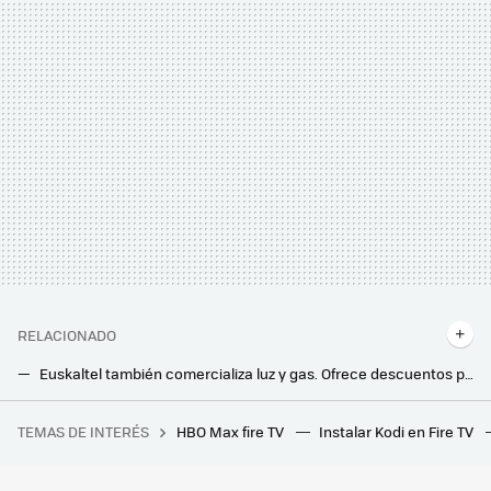
RELACIONADO
Euskaltel también comercializa luz y gas. Ofrece descuentos para clientes y una IA para optimizar el gasto
En marzo el precio de la luz se ha desplomado, pero si tienes este tipo de tarifa no podrás aprovecharlo
TEMAS DE INTERÉS
HBO Max fire TV
Instalar Kodi en Fire TV
Quién necesita listas IPTV teniendo esta app. Cientos de canales gratis y no hace falta configurarla
La OCU ha puesto a prueba las freidoras de aire más baratas del mercado: estas son las más destacadas por menos de 100 euros