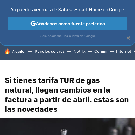
Ya puedes ver más de Xataka Smart Home en Google
TELEVISORES
CONTENIDOS SMART TV
SELECCIÓN
HOG
Añádenos como fuente preferida
Solo necesitas una cuenta de Google
×
HOY SE HABLA DE
Alquiler
Paneles solares
Netflix
Gemini
Internet
Si tienes tarifa TUR de gas
natural, llegan cambios en la
factura a partir de abril: estas son
las novedades