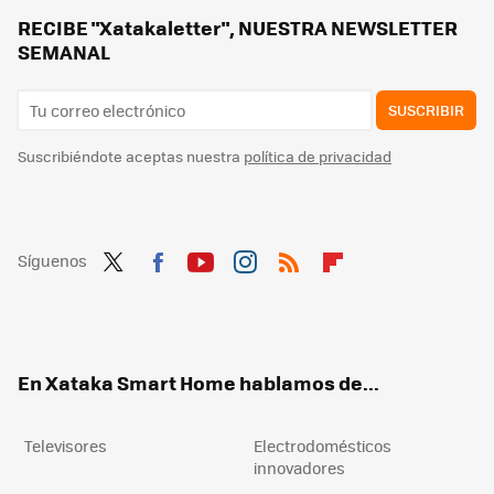
Los nuevos aires acondicionados de TCL prometen mejorar la calidad del aire que respiramos además de enfriar
RECIBE "Xatakaletter", NUESTRA NEWSLETTER
SEMANAL
SUSCRIBIR
Suscribiéndote aceptas nuestra
política de privacidad
Síguenos
Twit
Fac
You
Inst
RSS
Flip
ter
ebo
tub
agr
boa
ok
e
am
rd
En Xataka Smart Home hablamos de...
Televisores
Electrodomésticos
innovadores