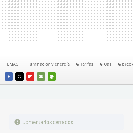
TEMAS
Iluminación y energía
Tarifas
Gas
preci
FACEBOOK
TWITTER
FLIPBOARD
E-
WHATSAPP
MAIL
Comentarios cerrados