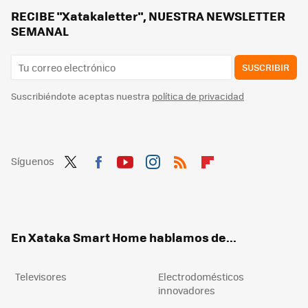
Me han regalado una lámpara LED para monitor y ya no puedo vivir sin ella. Así está mejorando cómo trabajo
RECIBE "Xatakaletter", NUESTRA NEWSLETTER
SEMANAL
SUSCRIBIR
Suscribiéndote aceptas nuestra
política de privacidad
Síguenos
Twit
Fac
You
Inst
RSS
Flip
ter
ebo
tub
agr
boa
ok
e
am
rd
En Xataka Smart Home hablamos de...
Televisores
Electrodomésticos
innovadores