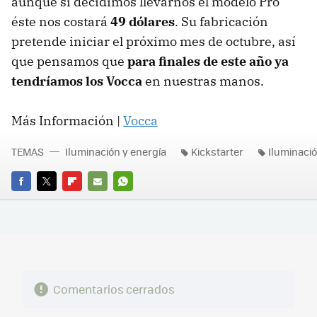
aunque si decidimos llevarnos el modelo Pro
éste nos costará
49 dólares
. Su fabricación
pretende iniciar el próximo mes de octubre, así
que pensamos que
para finales de este año ya
tendríamos los Vocca
en nuestras manos.
Más Información |
Vocca
TEMAS
Iluminación y energía
Kickstarter
Iluminaci
FACEBOOK
TWITTER
FLIPBOARD
E-
WHATSAPP
MAIL
Comentarios cerrados