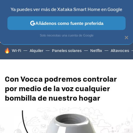
Ya puedes ver más de Xataka Smart Home en Google
TELEVISORES
CONTENIDOS SMART TV
SELECCIÓN
HOG
Añádenos como fuente preferida
Solo necesitas una cuenta de Google
×
HOY SE HABLA DE
Wi-Fi
Alquiler
Paneles solares
Netflix
Altavoces
Con Vocca podremos controlar
por medio de la voz cualquier
bombilla de nuestro hogar