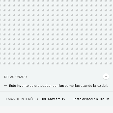
RELACIONADO
Este invento quiere acabar con las bombillas usando la luz del sol. Sirve para ahorrar y tiene beneficios en nuestra salud
Quiero poner luces en la terraza pero no tengo enchufes y no quiero cables. Esta es la solución que he escogido
TEMAS DE INTERÉS
HBO Max fire TV
Instalar Kodi en Fire TV
Han pasado más de 30 años, pero La Abadía del Crimen sigue teniendo uno de los mejores sistemas anticopia de los videojuegos
Este invento es una joya descubierta por casualidad. Absorbe la luz al 99% y tiene el potencial de revolucionar los paneles solares