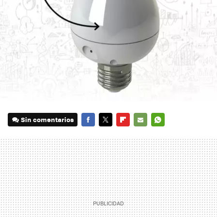
Sin comentarios
FACEBOOK
TWITTER
FLIPBOARD
E-
WHATSAPP
MAIL