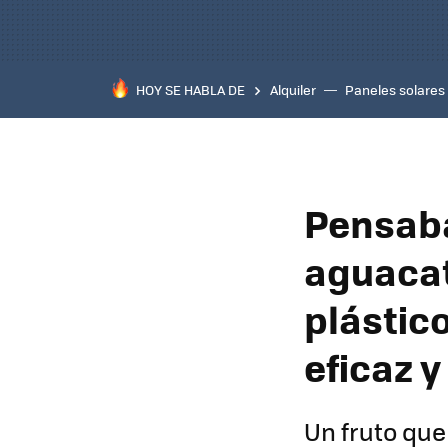
HOY SE HABLA DE
Alquiler
Paneles solares
Pensaba
aguacat
plástic
eficaz y
Un fruto que