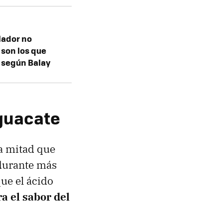
lador no
 son los que
, según Balay
guacate
la mitad que
 durante más
que el ácido
ra el sabor del