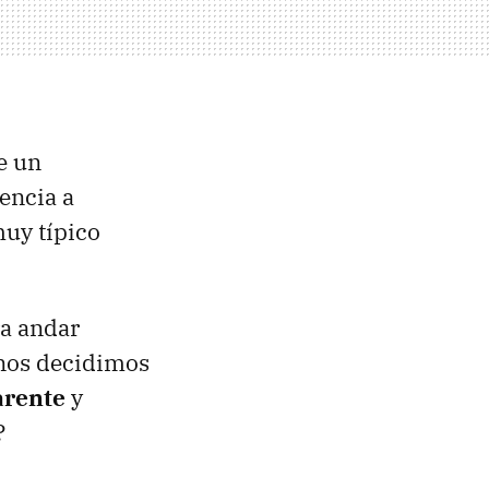
e un
encia a
muy típico
ra andar
 nos decidimos
arente
y
?