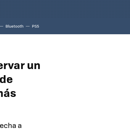
Bluetooth
PS5
ervar un
 de
más
 echa a