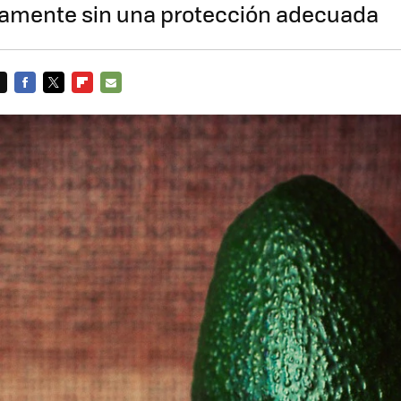
damente sin una protección adecuada
FACEBOOK
TWITTER
FLIPBOARD
E-
MAIL