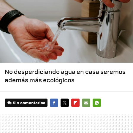
No desperdiciando agua en casa seremos
además más ecológicos
Sin comentarios
FACEBOOK
TWITTER
FLIPBOARD
E-
WHATSAPP
MAIL