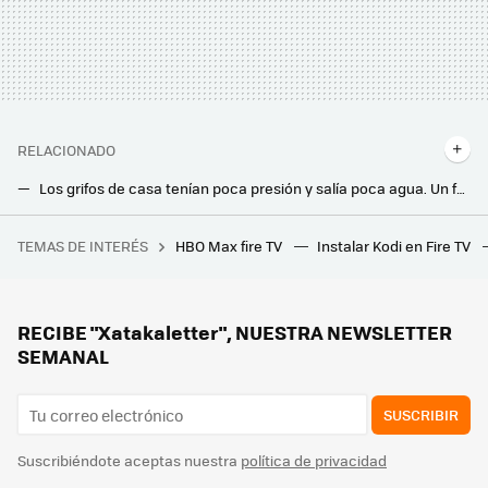
RELACIONADO
Los grifos de casa tenían poca presión y salía poca agua. Un fontanero me ha dicho cuál es el problema
Este experto enseña algo que pocos saben. Cuál es el grifo que sirve para ahorrar agua y pagar menos en la factura cada mes
TEMAS DE INTERÉS
HBO Max fire TV
Instalar Kodi en Fire TV
Xiaomi quiere revolucionar la fotografía móvil con un Frankenstein. Su última locura es un objetivo magnético pegado a la trasera del Xiaomi 15
IKEA tiene la solución ideal para guardar las mantas, cojines, libros, tabletas, portátiles y mandos a distancia en el salón
Muchas familias guardan así la botella de leche en el frigorífico sin saber que es la peor forma de hacerlo: esto dicen los expertos
RECIBE "Xatakaletter", NUESTRA NEWSLETTER
SEMANAL
SUSCRIBIR
Suscribiéndote aceptas nuestra
política de privacidad