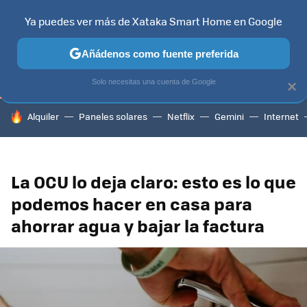
Ya puedes ver más de Xataka Smart Home en Google
TELEVISORES
CONTENIDOS SMART TV
SELECCIÓN
HOG
Añádenos como fuente preferida
Solo necesitas una cuenta de Google
×
HOY SE HABLA DE
Alquiler
Paneles solares
Netflix
Gemini
Internet
La OCU lo deja claro: esto es lo que
podemos hacer en casa para
ahorrar agua y bajar la factura