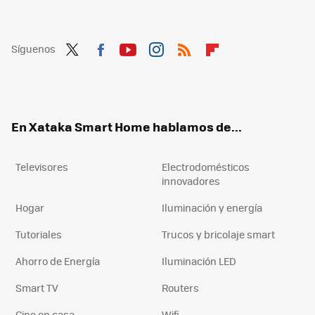
Síguenos
Twit
Fac
You
Inst
RSS
Flip
ter
ebo
tub
agr
boa
ok
e
am
rd
En Xataka Smart Home hablamos de...
Televisores
Electrodomésticos
innovadores
Hogar
Iluminación y energía
Tutoriales
Trucos y bricolaje smart
Ahorro de Energía
Iluminación LED
Smart TV
Routers
Cine en casa
Wifi