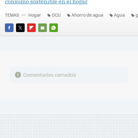
consumo sostenible en el hogar
TEMAS
Hogar
OCU
Ahorro de agua
Agua
g
FACEBOOK
TWITTER
FLIPBOARD
E-
WHATSAPP
MAIL
Comentarios cerrados