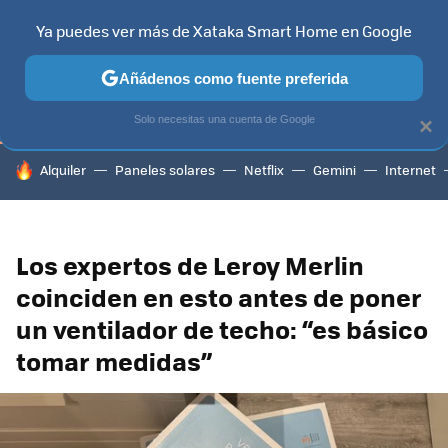
Ya puedes ver más de Xataka Smart Home en Google
TELEVISORES
CONTENIDOS SMART TV
SELECCIÓN
HOG
Añádenos como fuente preferida
Solo necesitas una cuenta de Google
×
HOY SE HABLA DE
Alquiler
Paneles solares
Netflix
Gemini
Internet
Los expertos de Leroy Merlin
coinciden en esto antes de poner
un ventilador de techo: “es básico
tomar medidas”