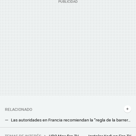
RELACIONADO
Las autoridades en Francia recomiendan la “regla de la barrera” al usar el ventilador sin riesgos en casa
“Usar aire acondicionado toda la noche puede ser tan barato como el café de la mañana”, según Alex Bermudez, asesor energético
TEMAS DE INTERÉS
HBO Max fire TV
Instalar Kodi en Fire TV