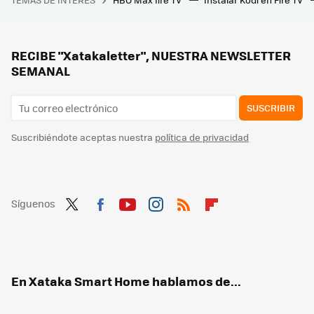
El mapa definitivo del eclipse del 12 de agosto: consulta aquí la duración y la previsión en cada municipio de España
Los fabricantes coinciden: “nunca laves este filtro del aire acondicionado”
Es sencillo truco para no pasar calor en casa sin aire acondicionado es usar dos ventiladores: así debes colocarlos
RECIBE "Xatakaletter", NUESTRA NEWSLETTER
SEMANAL
SUSCRIBIR
Suscribiéndote aceptas nuestra
política de privacidad
Síguenos
Twit
Fac
You
Inst
RSS
Flip
ter
ebo
tub
agr
boa
ok
e
am
rd
En Xataka Smart Home hablamos de...