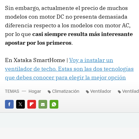
Sin embargo, actualmente el precio de muchos
modelos con motor DC no presenta demasiada
diferencia respecto a los modelos con motor AC,
por lo que
casi siempre resulta más interesante
apostar por los primeros
.
En Xataka SmartHome |
Voy a instalar un
ventilador de techo. Estas son las dos tecnologías
que debes conocer para elegir la mejor opción
TEMAS
Hogar
Climatización
Ventilador
Ventila
FACEBOOK
TWITTER
FLIPBOARD
E-
WHATSAPP
MAIL