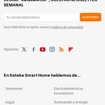
SEMANAL
SUSCRIBIR
Suscribiéndote aceptas nuestra
política de privacidad
Síguenos
Twit
Fac
You
Inst
RSS
Flip
ter
ebo
tub
agr
boa
ok
e
am
rd
En Xataka Smart Home hablamos de...
Televisores
Electrodomésticos
innovadores
Hogar
Iluminación y energía