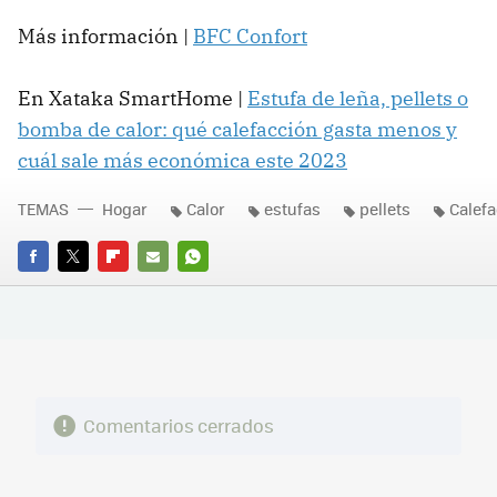
Más información |
BFC Confort
En Xataka SmartHome |
Estufa de leña, pellets o
bomba de calor: qué calefacción gasta menos y
cuál sale más económica este 2023
TEMAS
Hogar
Calor
estufas
pellets
Calefa
FACEBOOK
TWITTER
FLIPBOARD
E-
WHATSAPP
MAIL
Comentarios cerrados