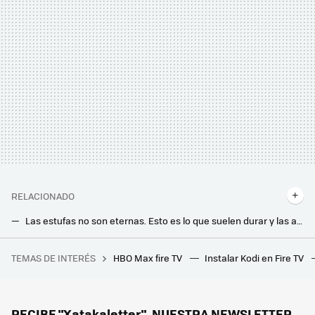
RELACIONADO
Las estufas no son eternas. Esto es lo que suelen durar y las averías y problemas que te encontrarás con el paso del tiempo
Tengo una estufa de leña o pellet y no quiero que me afecte la subida de precios por la guerra de Irán. Esto es lo que voy a hacer
TEMAS DE INTERÉS
HBO Max fire TV
Instalar Kodi en Fire TV
Las fábricas ya calientan motores para el iPhone 20 y el regreso del cristal huele a pura nostalgia
Los expertos avisan: “la ventilación cruzada es ideal para refrescar la casa y lo mejor es usar dos ventiladores”
Ganas en confort y ahorras luz. Si tienes varios split de aire acondicionado en casa, esto es lo que mejora si los ajustas por separado
RECIBE "Xatakaletter", NUESTRA NEWSLETTER