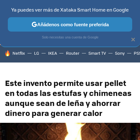
Ya puedes ver más de Xataka Smart Home en Google
TELEVISORES
CONTENIDOS SMART TV
SELECCIÓN
HOG
Añádenos como fuente preferida
Solo necesitas una cuenta de Google
×
HOY SE HABLA DE
Netflix
LG
IKEA
Router
Smart TV
Sony
PS
Este invento permite usar pellet
en todas las estufas y chimeneas
aunque sean de leña y ahorrar
dinero para generar calor