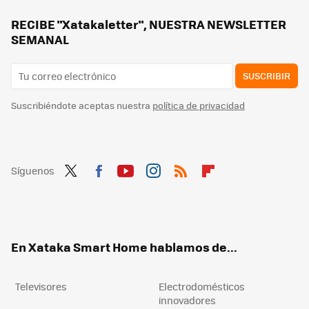
Los mosquitos me tienen frito a picotazos: qué estoy haciendo para librarme de ellos y que haré para que no vuelva a pasar el año que viene
RECIBE "Xatakaletter", NUESTRA NEWSLETTER
SEMANAL
SUSCRIBIR
Suscribiéndote aceptas nuestra
política de privacidad
Síguenos
Twit
Fac
You
Inst
RSS
Flip
ter
ebo
tub
agr
boa
ok
e
am
rd
En Xataka Smart Home hablamos de...
Televisores
Electrodomésticos
innovadores