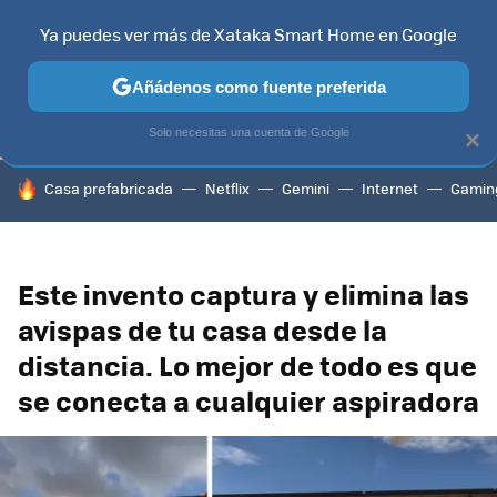
Ya puedes ver más de Xataka Smart Home en Google
TELEVISORES
CONTENIDOS SMART TV
SELECCIÓN
HOG
Añádenos como fuente preferida
Solo necesitas una cuenta de Google
×
HOY SE HABLA DE
Casa prefabricada
Netflix
Gemini
Internet
Gamin
Este invento captura y elimina las
avispas de tu casa desde la
distancia. Lo mejor de todo es que
se conecta a cualquier aspiradora