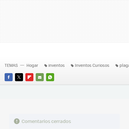
TEMAS
Hogar
inventos
Inventos Curiosos
plag
FACEBOOK
TWITTER
FLIPBOARD
E-
WHATSAPP
MAIL
Comentarios cerrados