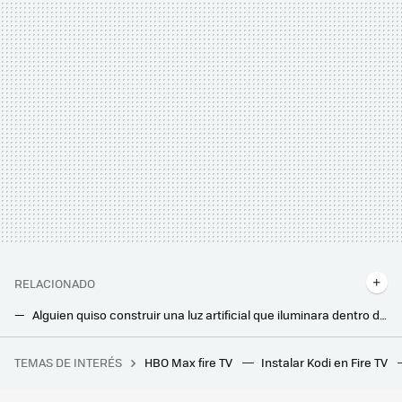
RELACIONADO
Alguien quiso construir una luz artificial que iluminara dentro de casa como el sol. Y lo consiguió
El ingenioso invento de unos estudiantes para refrescar la casa en verano: un sistema de ventilación que funciona sin electricidad
TEMAS DE INTERÉS
HBO Max fire TV
Instalar Kodi en Fire TV
"Ha ganado la guerra de los MMO". Un streamer ha rechazado 5.000 dólares de Blizzard para hablar de WoW y así no parar de jugar a su juego favorito
Vivo en un edificio viejo y había cucarachas: lejos de trucos, esto es lo que hemos hecho para acabar con ellas