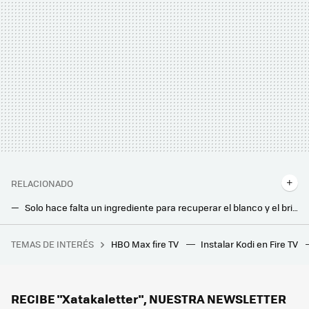
RELACIONADO
Solo hace falta un ingrediente para recuperar el blanco y el brillo del asiento del inodoro y quitar las manchas: y no es ni lejía ni amoniaco
El fontanero me ha contado lo que hace para dejar la ducha como nueva: y no tengo que comprar una alcachofa
TEMAS DE INTERÉS
HBO Max fire TV
Instalar Kodi en Fire TV
Christopher Nolan replica al derrotismo de Matt Damon sobre 'La Odisea': "El cine es vital y esencial, y sigue transformándose"
Las bayetas de microfibra son útiles para la limpieza, pero sin usar la técnica de desinfección correcta reduce la higiene y favorece los malos olores
Las lavadoras tienen una función muy desconocida e indispensable: evita que huela mal y hace que funcione como el primer día
RECIBE "Xatakaletter", NUESTRA NEWSLETTER