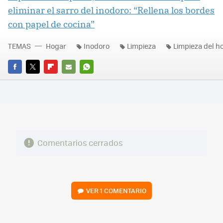
eliminar el sarro del inodoro: “Rellena los bordes
con papel de cocina”
TEMAS
Hogar
Inodoro
Limpieza
Limpieza del h
FACEBOOK
TWITTER
FLIPBOARD
E-
WHATSAPP
MAIL
Comentarios cerrados
VER
1 COMENTARIO