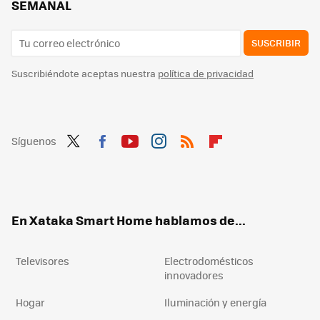
SEMANAL
SUSCRIBIR
Suscribiéndote aceptas nuestra
política de privacidad
Síguenos
Twit
Fac
You
Inst
RSS
Flip
ter
ebo
tub
agr
boa
ok
e
am
rd
En Xataka Smart Home hablamos de...
Televisores
Electrodomésticos
innovadores
Hogar
Iluminación y energía