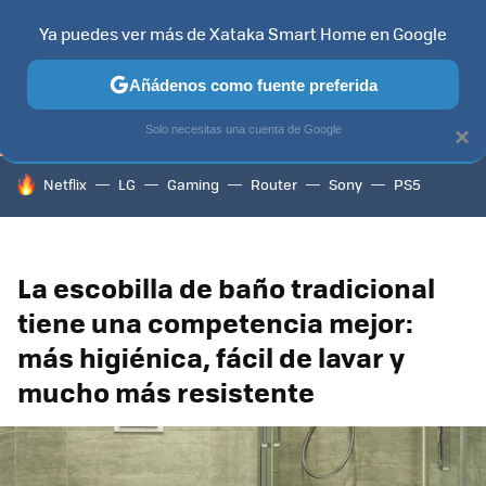
Ya puedes ver más de Xataka Smart Home en Google
TELEVISORES
CONTENIDOS SMART TV
SELECCIÓN
HOG
Añádenos como fuente preferida
Solo necesitas una cuenta de Google
×
HOY SE HABLA DE
Netflix
LG
Gaming
Router
Sony
PS5
La escobilla de baño tradicional
tiene una competencia mejor:
más higiénica, fácil de lavar y
mucho más resistente