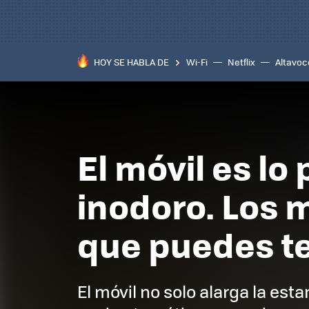
HOY SE HABLA DE
Wi-Fi
Netflix
Altavoc
El móvil es lo
inodoro. Los 
que puedes t
El móvil no solo alarga la est