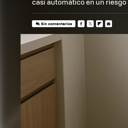
casi automático en un riesgo
Sin comentarios
FACEBOOK
TWITTER
FLIPBOARD
E-
MAIL