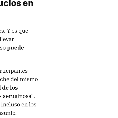
ucios en
es. Y es que
llevar
uso
puede
rticipantes
noche del mismo
 de los
 aeruginosa”.
 incluso en los
asunto.