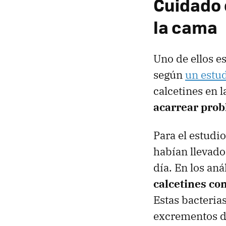
Cuidado 
la cama
Uno de ellos es
según
un estu
calcetines en 
acarrear prob
Para el estudi
habían llevado
día. En los an
calcetines co
Estas bacterias
excrementos de