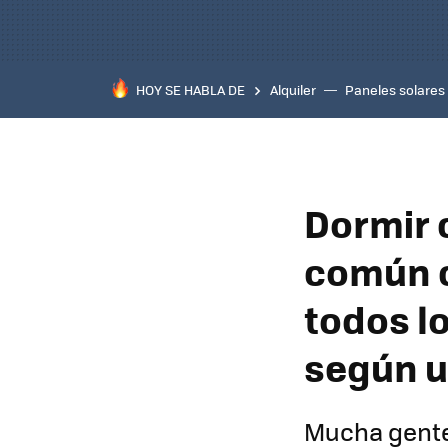
HOY SE HABLA DE
Alquiler
Paneles solares
Dormir 
común c
todos l
según u
Mucha gente 