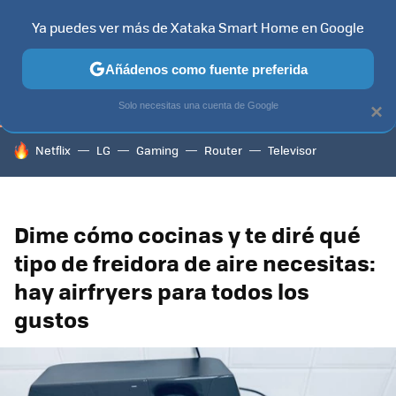
Ya puedes ver más de Xataka Smart Home en Google
TELEVISORES
CONTENIDOS SMART TV
SELECCIÓN
HOG
Añádenos como fuente preferida
Solo necesitas una cuenta de Google
×
HOY SE HABLA DE
Netflix
LG
Gaming
Router
Televisor
Dime cómo cocinas y te diré qué
tipo de freidora de aire necesitas:
hay airfryers para todos los
gustos