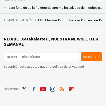
Esta función de la freidora de aire me ha salvado de muchos apuros. Así la uso prácticamente a diario
El agujero de la cuchara para espaguetis no está de adorno. Estos son sus dos usos principales
TEMAS DE INTERÉS
HBO Max fire TV
Instalar Kodi en Fire TV
Ya en Netflix el aclamado thriller que aspira a ser la siguiente 'Oppenheimer' y que tiene varios de los momentos más tensos del año
Los pantalones vaqueros son la joya más preciada de mi armario. Así los lavo para que aguanten como el primer día
No, limpiar así los radiadores no es lo ideal y los expertos lo confirman: puede costarte caro
RECIBE "Xatakaletter", NUESTRA NEWSLETTER
SEMANAL
SUSCRIBIR
Suscribiéndote aceptas nuestra
política de privacidad
Síguenos
Twit
Fac
You
Inst
RSS
Flip
ter
ebo
tub
agr
boa