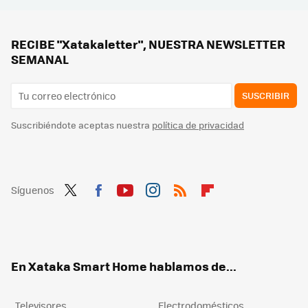
ALDI lanza por tiempo limitado sus dos freidoras de aire baratas: a la venta esta semana con precios muy competitivos
Termina el invierno y Lidl está liquidando sus equipos de calefacción con grandes descuentos: estos son los más interesantes
RECIBE "Xatakaletter", NUESTRA NEWSLETTER
SEMANAL
SUSCRIBIR
Suscribiéndote aceptas nuestra
política de privacidad
Síguenos
Twit
Fac
You
Inst
RSS
Flip
ter
ebo
tub
agr
boa
ok
e
am
rd
En Xataka Smart Home hablamos de...
Televisores
Electrodomésticos