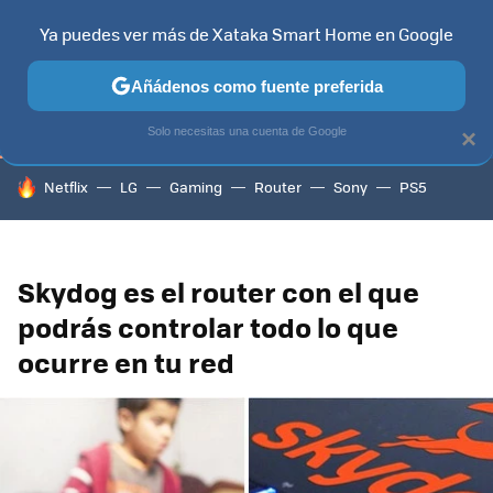
Ya puedes ver más de Xataka Smart Home en Google
TELEVISORES
CONTENIDOS SMART TV
SELECCIÓN
HOG
Añádenos como fuente preferida
Solo necesitas una cuenta de Google
×
HOY SE HABLA DE
Netflix
LG
Gaming
Router
Sony
PS5
Skydog es el router con el que
podrás controlar todo lo que
ocurre en tu red