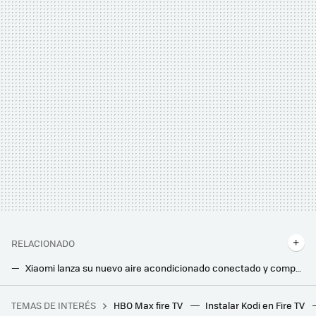
RELACIONADO
Xiaomi lanza su nuevo aire acondicionado conectado y compacto para refrescar tu casa: así nos prepara la firma para evitar el calor
La OCU pone a prueba 45 freidoras de aire baratas: estas son las tres mejores por menos de 80 euros
TEMAS DE INTERÉS
HBO Max fire TV
Instalar Kodi en Fire TV
He probado muchas herramientas para eliminar mi ruido de fondo en las videollamadas y éstas son las que más me han gustado