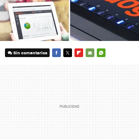
Sin comentarios
FACEBOOK
TWITTER
FLIPBOARD
E-
WHATSAPP
MAIL