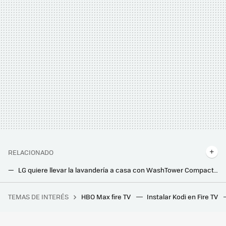
RELACIONADO
LG quiere llevar la lavandería a casa con WashTower Compact: una torre dos en uno con lavadora y secadora integradas
Las nuevas lavadoras y secadoras Bespoke de Samsung apuestan por algoritmos de IA para ahorrar luz, detergente y agua
TEMAS DE INTERÉS
HBO Max fire TV
Instalar Kodi en Fire TV
Un joven de 19 años hackeó el iPhone, fue contratado por Apple y terminó despedido por no contestar a un correo