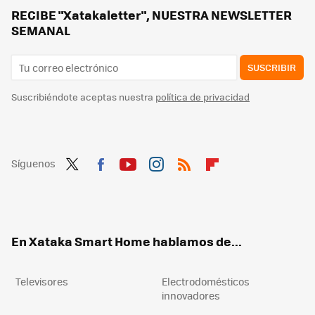
RECIBE "Xatakaletter", NUESTRA NEWSLETTER
SEMANAL
SUSCRIBIR
Suscribiéndote aceptas nuestra
política de privacidad
Síguenos
Twit
Fac
You
Inst
RSS
Flip
ter
ebo
tub
agr
boa
ok
e
am
rd
En Xataka Smart Home hablamos de...
Televisores
Electrodomésticos
innovadores