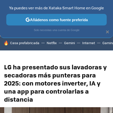
Ya puedes ver más de Xataka Smart Home en Google
TELEVISORES
CONTENIDOS SMART TV
SELECCIÓN
HOG
Añádenos como fuente preferida
Solo necesitas una cuenta de Google
×
HOY SE HABLA DE
Casa prefabricada
Netflix
Gemini
Internet
Gamin
LG ha presentado sus lavadoras y
secadoras más punteras para
2025: con motores inverter, IA y
una app para controlarlas a
distancia