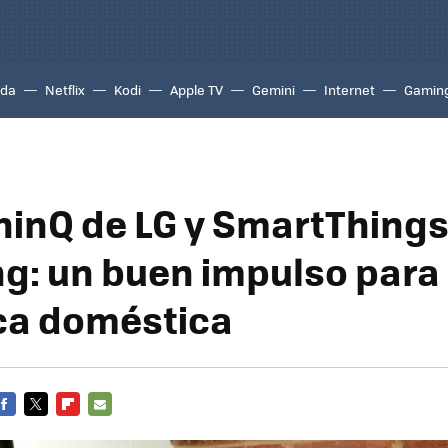
ada
Netflix
Kodi
Apple TV
Gemini
Internet
Gamin
inQ de LG y SmartThings
: un buen impulso para 
ca doméstica
FACEBOOK
TWITTER
FLIPBOARD
E-