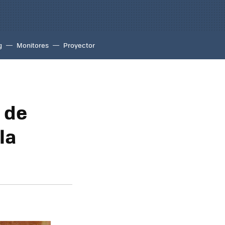
g
Monitores
Proyector
 de
la