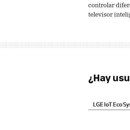
controlar dife
televisor intel
¿Hay usua