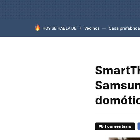
HOY SE HABLA DE
Vecinos
Casa prefabric
SmartTh
Samsung
domóti
1 comentario