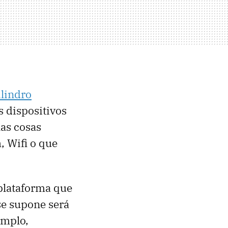
lindro
s dispositivos
las cosas
 Wifi o que
 plataforma que
se supone será
emplo,