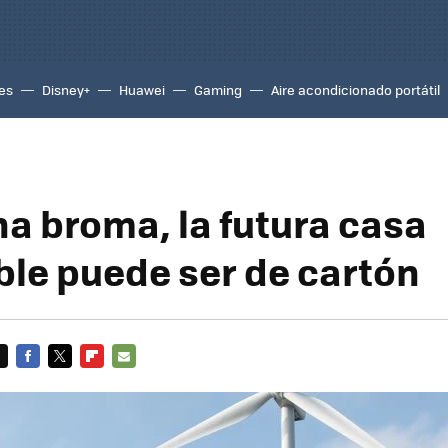
es
Disney+
Huawei
Gaming
Aire acondicionado portátil
na broma, la futura casa
ble puede ser de cartón
FACEBOOK
TWITTER
FLIPBOARD
E-
MAIL