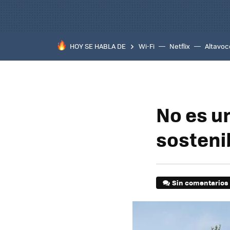
HOY SE HABLA DE
Wi-Fi
Netflix
Altavoc
No es u
sosteni
Sin comentarios