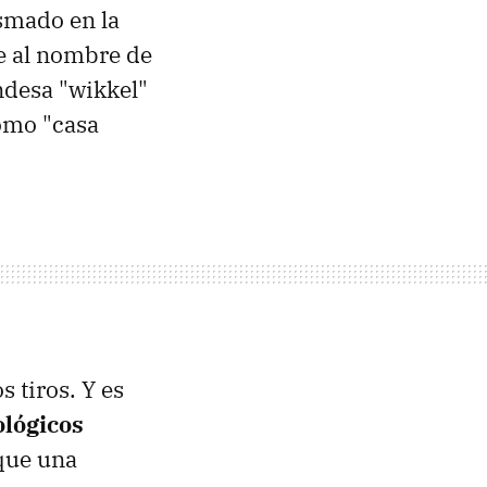
asmado en la
e al nombre de
ndesa "wikkel"
como "casa
 tiros. Y es
ológicos
 que una