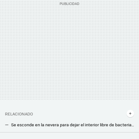
RELACIONADO
Se esconde en la nevera para dejar el interior libre de bacterias. Esto es lo que promete este pequeño aparato
Han creado "paredes invisibles" usando el WiFi. Así han logrado ver a través de los muros usando la señal inalámbrica