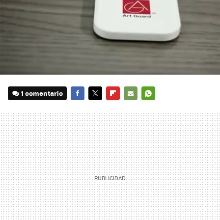
1 comentario
FACEBOOK
TWITTER
FLIPBOARD
E-
WHATSAPP
MAIL