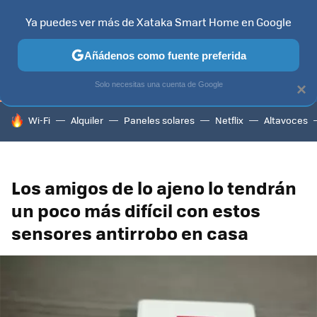
Ya puedes ver más de Xataka Smart Home en Google
TELEVISORES
CONTENIDOS SMART TV
SELECCIÓN
HOG
Añádenos como fuente preferida
Solo necesitas una cuenta de Google
×
HOY SE HABLA DE
Wi-Fi
Alquiler
Paneles solares
Netflix
Altavoces
Los amigos de lo ajeno lo tendrán
un poco más difícil con estos
sensores antirrobo en casa