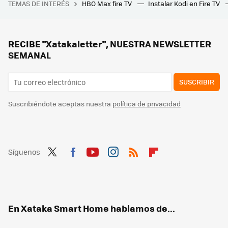
TEMAS DE INTERÉS
HBO Max fire TV
Instalar Kodi en Fire TV
Nunca se me hubiera ocurrido esta estética forma de reutilizar los botes de Nescafé para ordenar la cocina: quedan preciosos y son ideales para despensas pequeñas
RECIBE "Xatakaletter", NUESTRA NEWSLETTER
SEMANAL
SUSCRIBIR
Suscribiéndote aceptas nuestra
política de privacidad
Síguenos
Twit
Fac
You
Inst
RSS
Flip
ter
ebo
tub
agr
boa
ok
e
am
rd
En Xataka Smart Home hablamos de...