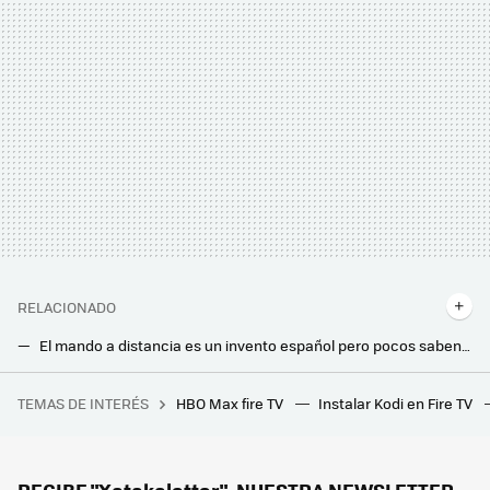
RELACIONADO
El mando a distancia es un invento español pero pocos saben que llegó hace más de siglo, antes que la tele
Harto de que ignorasen la señal de su parking, instaló pinchos metálicos: ya ha reventado más de 10 ruedas
TEMAS DE INTERÉS
HBO Max fire TV
Instalar Kodi en Fire TV
Es sencillamente la película de superhéroes más grande de la historia y ahora vuelve a los cines con una versión más larga y ambiciosa
Así puedes gastar menos en aire acondicionado si tienes ventanas correderas: los mejores trucos para sellarlas
Tu salón está estropeando el sonido de tu tele y altavoces: así puedes evitarlo sin gastar un euro
RECIBE "Xatakaletter", NUESTRA NEWSLETTER