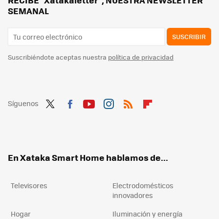
SEMANAL
SUSCRIBIR
Suscribiéndote aceptas nuestra
política de privacidad
Síguenos
Twit
Fac
You
Inst
RSS
Flip
ter
ebo
tub
agr
boa
ok
e
am
rd
En Xataka Smart Home hablamos de...
Televisores
Electrodomésticos
innovadores
Hogar
Iluminación y energía