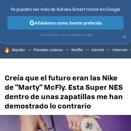
Ya puedes ver más de Xataka Smart Home en Google
TELEVISORES
CONTENIDOS SMART TV
SELECCIÓN
HOG
Añádenos como fuente preferida
Solo necesitas una cuenta de Google
×
HOY SE HABLA DE
Alquiler
Paneles solares
Netflix
Gemini
Internet
Creía que el futuro eran las Nike
de "Marty" McFly. Esta Super NES
dentro de unas zapatillas me han
demostrado lo contrario