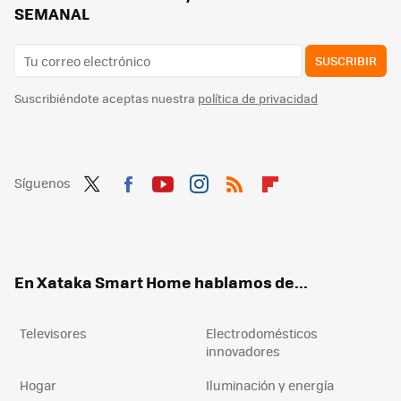
SEMANAL
SUSCRIBIR
Suscribiéndote aceptas nuestra
política de privacidad
Síguenos
Twit
Fac
You
Inst
RSS
Flip
ter
ebo
tub
agr
boa
ok
e
am
rd
En Xataka Smart Home hablamos de...
Televisores
Electrodomésticos
innovadores
Hogar
Iluminación y energía