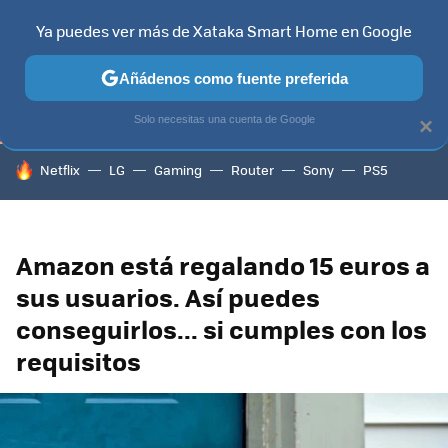
Ya puedes ver más de Xataka Smart Home en Google
TELEVISORES
CONTENIDOS SMART TV
SELECCIÓN
HOG
Añádenos como fuente preferida
Solo necesitas una cuenta de Google
×
HOY SE HABLA DE
Netflix
LG
Gaming
Router
Sony
PS5
Amazon está regalando 15 euros a
sus usuarios. Así puedes
conseguirlos... si cumples con los
requisitos