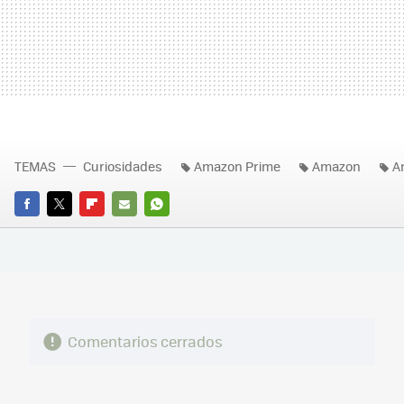
TEMAS
Curiosidades
Amazon Prime
Amazon
A
FACEBOOK
TWITTER
FLIPBOARD
E-
WHATSAPP
MAIL
Comentarios cerrados