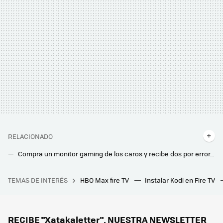
RELACIONADO
Compra un monitor gaming de los caros y recibe dos por error. En lugar de tener que devolverlo, Amazon se lo ha regalado
Compra en Amazon un procesador de 400 euros, quita una extraña pegatina y de repente tiene uno que vale 70 euros
TEMAS DE INTERÉS
HBO Max fire TV
Instalar Kodi en Fire TV
Los bloqueos de IP de LaLiga ya afectan a la RAE o las webs de los ayuntamientos, mientras se puede seguir viendo el fútbol gratis
Así quito los anuncios de mi Smart TV. Esta app no está en Play Store y para mi es imprescindible
He instalado esta app en mi Smart TV. Alucino con cuántas películas y canales puedo ver gratis
RECIBE "Xatakaletter", NUESTRA NEWSLETTER