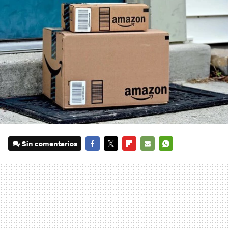
Sin comentarios
FACEBOOK
TWITTER
FLIPBOARD
E-
WHATSAPP
MAIL