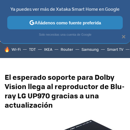
Ya puedes ver más de Xataka Smart Home en Google
TELEVISORES
CONTENIDOS SMART TV
SELECCIÓN
HOG
Añádenos como fuente preferida
Solo necesitas una cuenta de Google
×
HOY SE HABLA DE
Wi-Fi
TDT
IKEA
Router
Samsung
Smart TV
El esperado soporte para Dolby
Vision llega al reproductor de Blu-
ray LG UP970 gracias a una
actualización