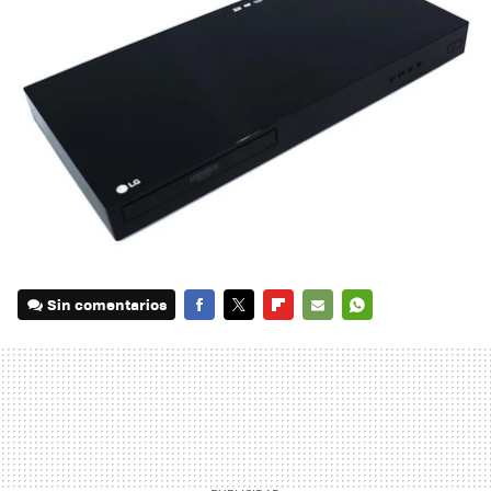
Sin comentarios
FACEBOOK
TWITTER
FLIPBOARD
E-
WHATSAPP
MAIL