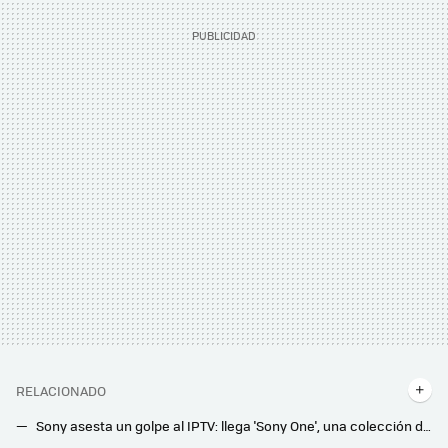
RELACIONADO
Sony asesta un golpe al IPTV: llega 'Sony One', una colección de 54 canales gratis para Samsung TV Plus y LG Channels