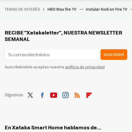
A este puerto le da igual si conectas un cable HDMI o DisplayPort. Una pena que muy pocos fabricantes lo usen
TEMAS DE INTERÉS
HBO Max fire TV
Instalar Kodi en Fire TV
La nueva Telefónica quiere reinventar su oferta de contenidos: está valorando pujar por un canal de televisión en abierto
Ver los nuevos canales HD de la TDT con la mejor imagen tiene truco: este es el ajuste que conviene comprobar en nuestra Smart TV
Si eres cliente de Vodafone, estos son los nuevos canales de TV que llegan gratis para todos en marzo
RECIBE "Xatakaletter", NUESTRA NEWSLETTER
SEMANAL
SUSCRIBIR
Suscribiéndote aceptas nuestra
política de privacidad
Síguenos
Twit
Fac
You
Inst
RSS
Flip
ter
ebo
tub
agr
boa
ok
e
am
rd
En Xataka Smart Home hablamos de...