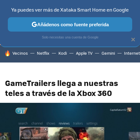
Ya puedes ver más de Xataka Smart Home en Google
TELEVISORES
CONTENIDOS SMART TV
SELECCIÓN
HOG
Añádenos como fuente preferida
Solo necesitas una cuenta de Google
×
HOY SE HABLA DE
Vecinos
Netflix
Kodi
Apple TV
Gemini
Internet
GameTrailers llega a nuestras
teles a través de la Xbox 360