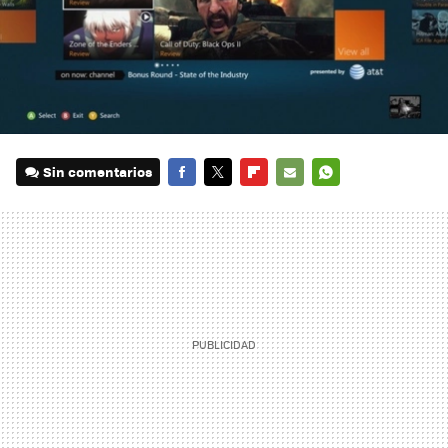
Sin comentarios
FACEBOOK
TWITTER
FLIPBOARD
E-
WHATSAPP
MAIL