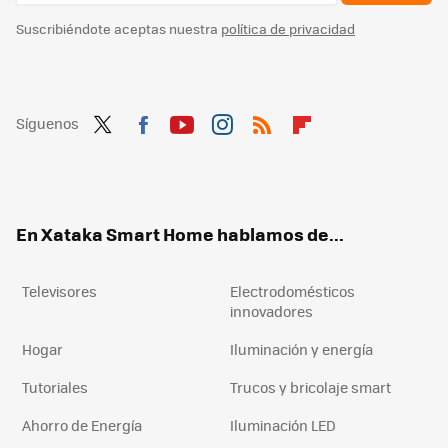
Suscribiéndote aceptas nuestra
política de privacidad
Síguenos
Twit
Fac
You
Inst
RSS
Flip
ter
ebo
tub
agr
boa
ok
e
am
rd
En Xataka Smart Home hablamos de...
Televisores
Electrodomésticos
innovadores
Hogar
Iluminación y energía
Tutoriales
Trucos y bricolaje smart
Ahorro de Energía
Iluminación LED