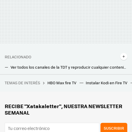
RELACIONADO
Ver todos los canales de la TDT y reproducir cualquier contenido desde una única app es posible: así funciona Wiseplay
La preciosa canción de 'El señor de los anillos: Los anillos de poder' que todos quieren imitar: estas son las mejores versiones
TEMAS DE INTERÉS
HBO Max fire TV
Instalar Kodi en Fire TV
No, no eres tú. Las series y películas son ahora mucho más oscuras. Y la explicación va más allá de lo técnico
El USB de tu router o Smart TV te puede salvar si quieres plagar tu casa de iluminación navideña y no tienes más enchufes a mano
Tengo un Chromecast antiguo. Ya no coge polvo con estos locos usos que he descubierto
RECIBE "Xatakaletter", NUESTRA NEWSLETTER
SEMANAL
SUSCRIBIR