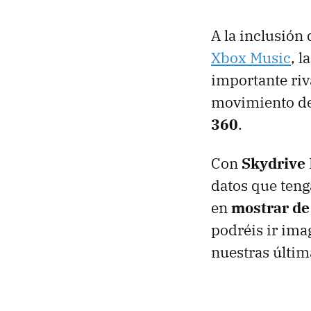
A la inclusión
Xbox Music
, 
importante riv
movimiento de
360
.
Con
Skydrive
datos que teng
en
mostrar de 
podréis ir ima
nuestras última