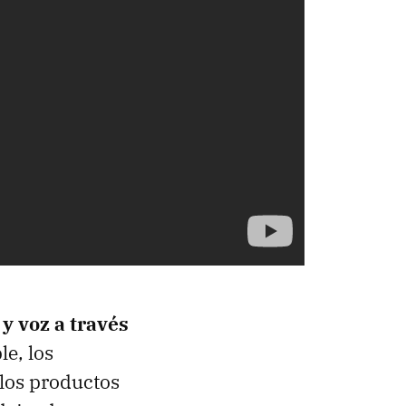
y voz a través
le, los
los productos