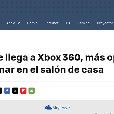
Apple TV
Gemini
Internet
LG
Gaming
Proyector
e llega a Xbox 360, más 
nar en el salón de casa
FACEBOOK
TWITTER
FLIPBOARD
E-
MAIL