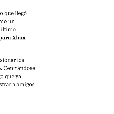
o que llegó
omo un
 último
para Xbox
sionar los
e. Centrándose
o que ya
strar a amigos
.