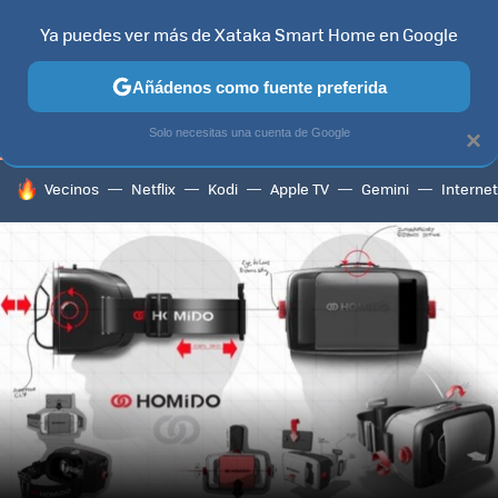
Ya puedes ver más de Xataka Smart Home en Google
TELEVISORES
CONTENIDOS SMART TV
SELECCIÓN
HOG
Añádenos como fuente preferida
Solo necesitas una cuenta de Google
×
HOY SE HABLA DE
Vecinos
Netflix
Kodi
Apple TV
Gemini
Internet