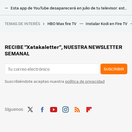
Esta app de YouTube desaparecerá en julio de tu televisor: estos son todos los dispositivos afectados
El Chromecast con Google TV se actualiza con un completo y nuevo diseño en su menú: también llegará a otras Smart TV
TEMAS DE INTERÉS
HBO Max fire TV
Instalar Kodi en Fire TV
La NASA sabe que hay tres escenarios con los astronautas varados en el espacio. El tercero nadie quiere nombrarlo
Si tienes una Smart TV LG, ya tienes 206 canales gratis en tu tele. Estos son los mejores
Un arquitecto experto explica cómo ventilar una casa de forma natural para tenerla siempre fresca, incluso en verano
RECIBE "Xatakaletter", NUESTRA NEWSLETTER
SEMANAL
SUSCRIBIR
Suscribiéndote aceptas nuestra
política de privacidad
Síguenos
Twit
Fac
You
Inst
RSS
Flip
ter
ebo
tub
agr
boa