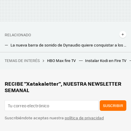
RELACIONADO
La nueva barra de sonido de Dynaudio quiere conquistar a los amantes del cine en casa: con Dolby Atmos y un tamaño descomunal
El nuevo home cinema Dolby Atmos de Hisense dice adiós a las barras de sonido: viene con cuatro altavoces y subwoofer inalámbricos
TEMAS DE INTERÉS
HBO Max fire TV
Instalar Kodi en Fire TV
El nuevo cargador inalámbrico 3 en 1 de Anker ya ha bajado de precio. Es compatible con MagSafe y muy barato
Si tienes estas películas en DVD, posiblemente ya no te funcionen: millones de copias han quedado afectadas por el 'laser rot'
RECIBE "Xatakaletter", NUESTRA NEWSLETTER
SEMANAL
SUSCRIBIR
Suscribiéndote aceptas nuestra
política de privacidad