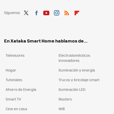
Síguenos
Twit
Fac
You
Inst
RSS
Flip
ter
ebo
tub
agr
boa
ok
e
am
rd
En Xataka Smart Home hablamos de...
Televisores
Electrodomésticos
innovadores
Hogar
Iluminación y energía
Tutoriales
Trucos y bricolaje smart
Ahorro de Energía
Iluminación LED
Smart TV
Routers
Cine en casa
Wifi