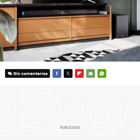
Sin comentarios
FACEBOOK
TWITTER
FLIPBOARD
E-
WHATSAPP
MAIL