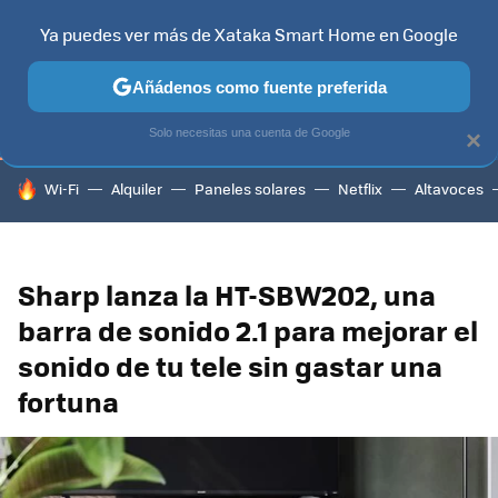
Ya puedes ver más de Xataka Smart Home en Google
TELEVISORES
CONTENIDOS SMART TV
SELECCIÓN
HOG
Añádenos como fuente preferida
Solo necesitas una cuenta de Google
×
HOY SE HABLA DE
Wi-Fi
Alquiler
Paneles solares
Netflix
Altavoces
Sharp lanza la HT-SBW202, una
barra de sonido 2.1 para mejorar el
sonido de tu tele sin gastar una
fortuna