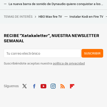
La nueva barra de sonido de Dynaudio quiere conquistar a los amantes del cine en casa: con Dolby Atmos y un tamaño descomunal
Philips ya tiene listas sus nuevas barras de sonido Dolby Atmos para 2025: con un espectacular diseño y HDMI 2.1
TEMAS DE INTERÉS
HBO Max fire TV
Instalar Kodi en Fire TV
Este edificio cambió el mundo e inspiró Separación: aquí nació la tecnología que usas a diario
Si tienes estas películas en DVD, posiblemente ya no te funcionen: millones de copias han quedado afectadas por el 'laser rot'
El nuevo aire acondicionado inteligente de LG quiere que gastemos menos luz gracias a la IA
RECIBE "Xatakaletter", NUESTRA NEWSLETTER
SEMANAL
SUSCRIBIR
Suscribiéndote aceptas nuestra
política de privacidad
Síguenos
Twit
Fac
You
Inst
RSS
Flip
ter
ebo
tub
agr
boa