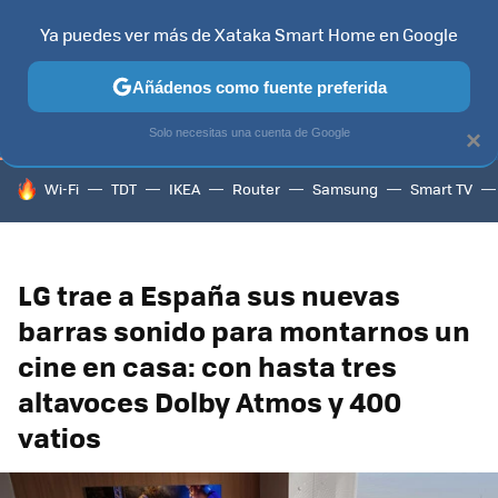
Ya puedes ver más de Xataka Smart Home en Google
TELEVISORES
CONTENIDOS SMART TV
SELECCIÓN
HOG
Añádenos como fuente preferida
Solo necesitas una cuenta de Google
×
HOY SE HABLA DE
Wi-Fi
TDT
IKEA
Router
Samsung
Smart TV
LG trae a España sus nuevas
barras sonido para montarnos un
cine en casa: con hasta tres
altavoces Dolby Atmos y 400
vatios