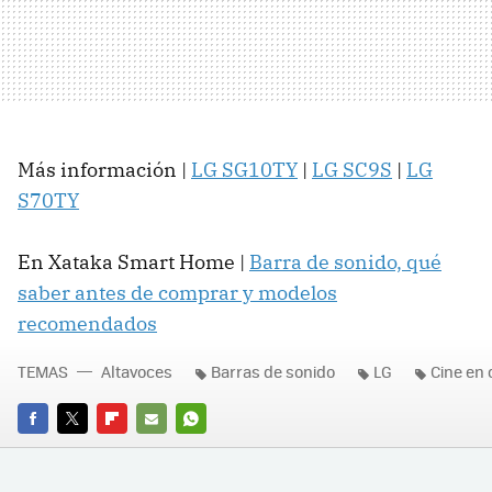
Más información |
LG SG10TY
|
LG SC9S
|
LG
S70TY
En Xataka Smart Home |
Barra de sonido, qué
saber antes de comprar y modelos
recomendados
TEMAS
Altavoces
Barras de sonido
LG
Cine en 
FACEBOOK
TWITTER
FLIPBOARD
E-
WHATSAPP
MAIL