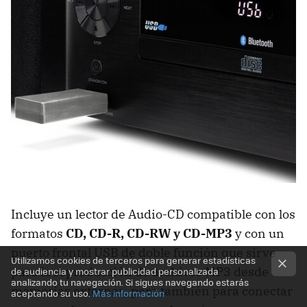
Incluye un lector de Audio-CD compatible con los
formatos
CD, CD-R, CD-RW y CD-MP3
y con un
puerto frontal USB de doble función que sirve
Utilizamos cookies de terceros para generar estadísticas
para la reproducción de archivos MP3 desde
de audiencia y mostrar publicidad personalizada
analizando tu navegación. Si sigues navegando estarás
memorias externas, pero también para conectar
aceptando su uso.
Más información