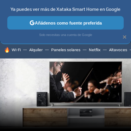
Ya puedes ver más de Xataka Smart Home en Google
MENÚ
NUEVO
Añádenos como fuente preferida
TELEVISORES
CONTENIDOS SMART TV
SELECCIÓN
HOG
Solo necesitas una cuenta de Google
×
HOY SE HABLA DE
Wi-Fi
Alquiler
Paneles solares
Netflix
Altavoces