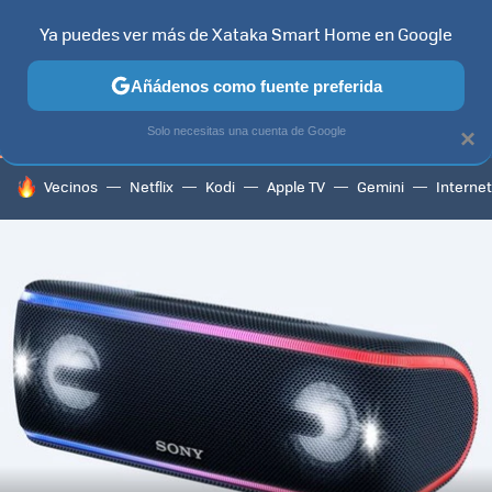
Ya puedes ver más de Xataka Smart Home en Google
TELEVISORES
CONTENIDOS SMART TV
SELECCIÓN
HOG
Añádenos como fuente preferida
Solo necesitas una cuenta de Google
×
HOY SE HABLA DE
Vecinos
Netflix
Kodi
Apple TV
Gemini
Internet