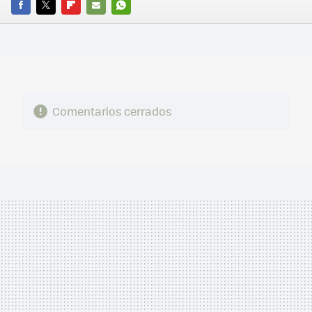
FACEBOOK
TWITTER
FLIPBOARD
E-
WHATSAPP
MAIL
Comentarios cerrados