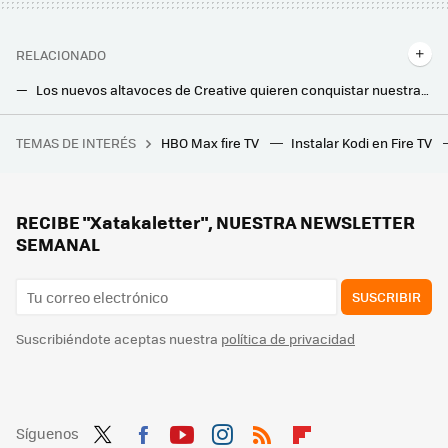
RELACIONADO
Los nuevos altavoces de Creative quieren conquistar nuestras salas: una opción para mejorar el audio de la Smart TV sin barra de sonido
La mejor barra de Sonos ya está aquí: así es Arc Ultra, con 14 drivers y capacidad para renderizar Dolby Atmos 9.1.4
TEMAS DE INTERÉS
HBO Max fire TV
Instalar Kodi en Fire TV
Hoy en TV: el gran éxito de David Fincher que le consagró como uno de los directores de referencia
Sony da la bienvenida al 2025 con sus nuevos televisores: paneles QD-OLED y MiniLED para hacer frente a la gama alta de este año
RECIBE "Xatakaletter", NUESTRA NEWSLETTER
SEMANAL
SUSCRIBIR
Suscribiéndote aceptas nuestra
política de privacidad
Síguenos