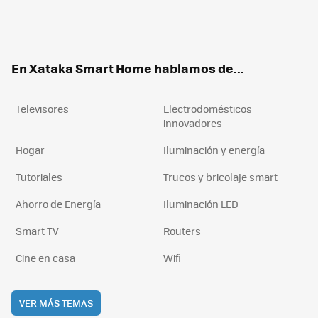
Twit
Fac
You
Inst
RSS
Flip
ter
ebo
tub
agr
boa
ok
e
am
rd
En Xataka Smart Home hablamos de...
Televisores
Electrodomésticos
innovadores
Hogar
Iluminación y energía
Tutoriales
Trucos y bricolaje smart
Ahorro de Energía
Iluminación LED
Smart TV
Routers
Cine en casa
Wifi
VER MÁS TEMAS