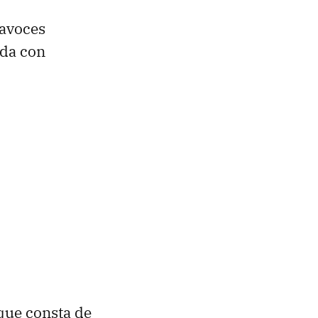
tavoces
ada con
 que consta de