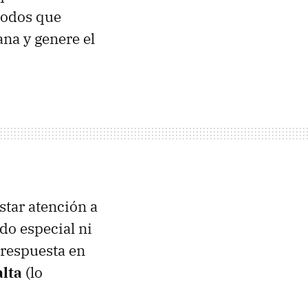
rodos que
na y genere el
star atención a
do especial ni
 respuesta en
alta
(lo