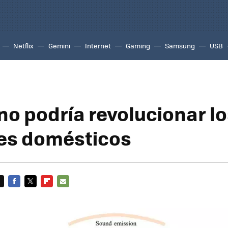
Netflix
Gemini
Internet
Gaming
Samsung
USB
no podría revolucionar l
es domésticos
FACEBOOK
TWITTER
FLIPBOARD
E-
MAIL