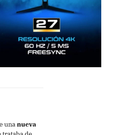
de una
nueva
 trataba de