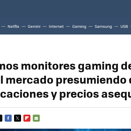
Netflix
Gemini
Internet
Gaming
Samsung
USB
imos monitores gaming d
al mercado presumiendo 
icaciones y precios aseq
FACEBOOK
TWITTER
FLIPBOARD
E-