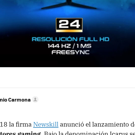
onio Carmona
018 la firma
Newskill
anunció el lanzamiento 
tores gaming
. Bajo la denominación Icarus se