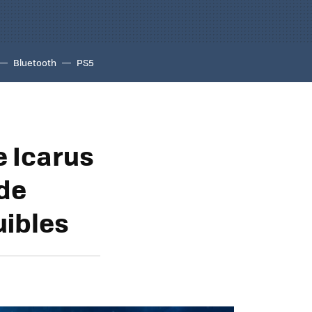
Bluetooth
PS5
e Icarus
de
uibles