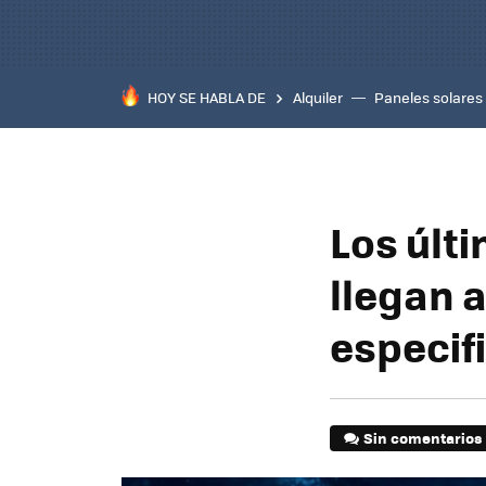
HOY SE HABLA DE
Alquiler
Paneles solares
Los últ
llegan 
especif
Sin comentarios