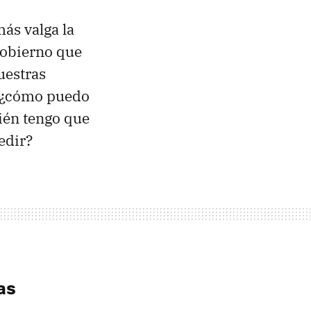
más valga la
Gobierno que
uestras
o ¿cómo puedo
ién tengo que
edir?
as