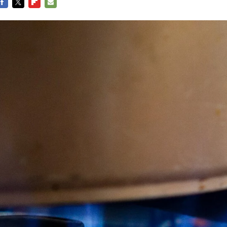
FACEBOOK
TWITTER
FLIPBOARD
E-
MAIL