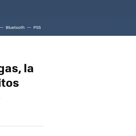
Bluetooth
PS5
gas, la
itos
o