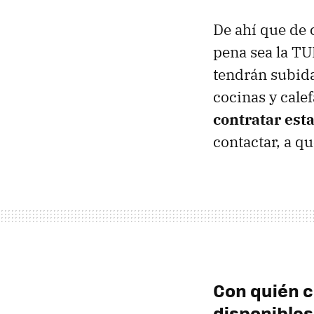
De ahí que de c
pena sea la T
tendrán subida
cocinas y cale
contratar esta
contactar, a q
Con quién c
disponibles