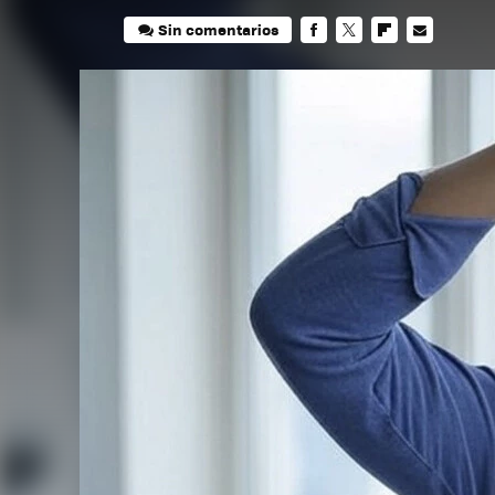
Sin comentarios
FACEBOOK
TWITTER
FLIPBOARD
E-
MAIL