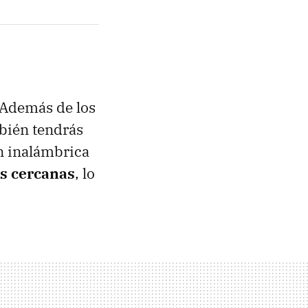
. Además de los
mbién tendrás
ón inalámbrica
es cercanas
, lo