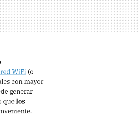
o
a
red WiFi
(o
ñales con mayor
ede generar
s que
los
onveniente.