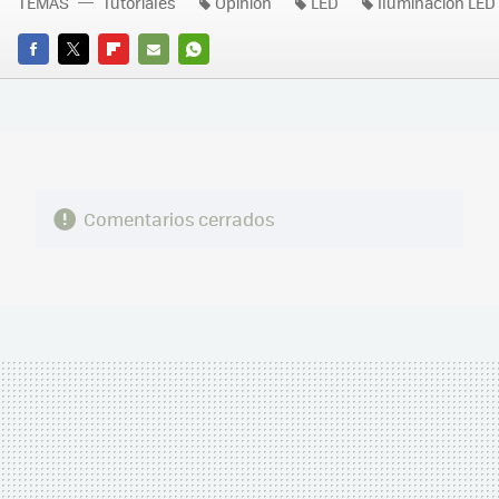
TEMAS
Tutoriales
Opinión
LED
Iluminación LED
FACEBOOK
TWITTER
FLIPBOARD
E-
WHATSAPP
MAIL
Comentarios cerrados