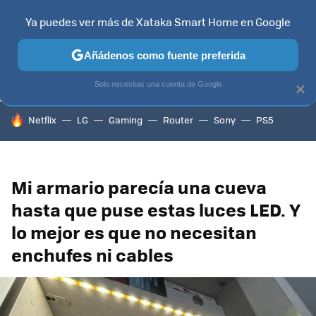
Ya puedes ver más de Xataka Smart Home en Google
TELEVISORES
CONTENIDOS SMART TV
SELECCIÓN
HOG
Añádenos como fuente preferida
Solo necesitas una cuenta de Google
×
HOY SE HABLA DE
Netflix
LG
Gaming
Router
Sony
PS5
Mi armario parecía una cueva
hasta que puse estas luces LED. Y
lo mejor es que no necesitan
enchufes ni cables