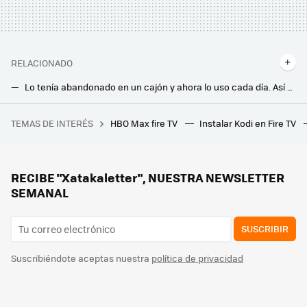
RELACIONADO
Lo tenía abandonado en un cajón y ahora lo uso cada día. Así he reutilizado este accesorio para automatizar las luces de casa
La última actualización del Google Chromecast trae una mejora brutal. La he instalado y conectar auriculares es más fácil que nunca
TEMAS DE INTERÉS
HBO Max fire TV
Instalar Kodi en Fire TV
Un usuario confía en Amazon para comprar una tarjeta gráfica de 1.800 euros y descubre más tarde que su paquete llegó vacío
Me he quedado sin Echo Dot para controlar todos los aparatos y ahora uso el Fire TV y la tele. Así funciona si increíble menú secreto.
El mando de tu Fire TV Stick esconde una función de dictado por voz muy útil: así puedes activarla
RECIBE "Xatakaletter", NUESTRA NEWSLETTER
SEMANAL
SUSCRIBIR
Suscribiéndote aceptas nuestra
política de privacidad