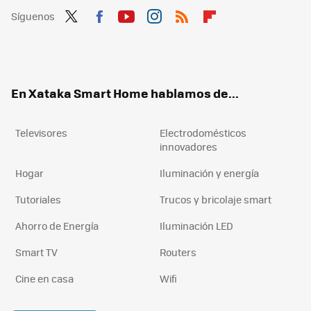
Síguenos
Twit
Fac
You
Inst
RSS
Flip
ter
ebo
tub
agr
boa
ok
e
am
rd
En Xataka Smart Home hablamos de...
Televisores
Electrodomésticos
innovadores
Hogar
Iluminación y energía
Tutoriales
Trucos y bricolaje smart
Ahorro de Energía
Iluminación LED
Smart TV
Routers
Cine en casa
Wifi