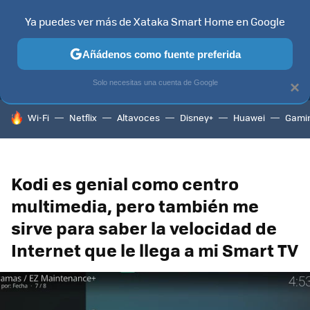
Ya puedes ver más de Xataka Smart Home en Google
MENÚ
NUEVO
Añádenos como fuente preferida
TELEVISORES
CONTENIDOS SMART TV
SELECCIÓN
HOG
Solo necesitas una cuenta de Google
×
HOY SE HABLA DE
Wi-Fi
Netflix
Altavoces
Disney+
Huawei
Gami
Kodi es genial como centro
multimedia, pero también me
sirve para saber la velocidad de
Internet que le llega a mi Smart TV