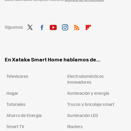
Síguenos
Twit
Fac
You
Inst
RSS
Flip
ter
ebo
tub
agr
boa
ok
e
am
rd
En Xataka Smart Home hablamos de...
Televisores
Electrodomésticos
innovadores
Hogar
Iluminación y energía
Tutoriales
Trucos y bricolaje smart
Ahorro de Energía
Iluminación LED
Smart TV
Routers