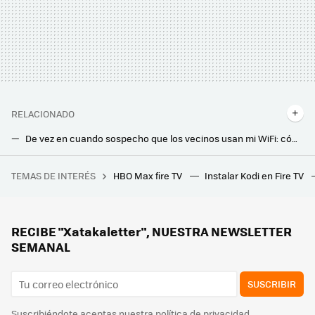
RELACIONADO
De vez en cuando sospecho que los vecinos usan mi WiFi: cómo comprobar fácilmente qué dispositivos están conectados a tu red
Esta función de Kodi es poco conocida y yo siempre la uso para cuidar el panel OLED de mi tele y evitar quemados
TEMAS DE INTERÉS
HBO Max fire TV
Instalar Kodi en Fire TV
Este anime de astronautas ostenta un récord loco e imbatible: tener el primer diálogo en una obra de ficción grabada desde la Estación Espacial Internacional
He descubierto como tener el Chromecast en el ordenador. Ahora paso música, fotos y vídeos con solo arrastrarlos
He instalado esta app en mi Smart TV. Alucino con cuántas películas y canales puedo ver gratis
RECIBE "Xatakaletter", NUESTRA NEWSLETTER
SEMANAL
SUSCRIBIR
Suscribiéndote aceptas nuestra
política de privacidad