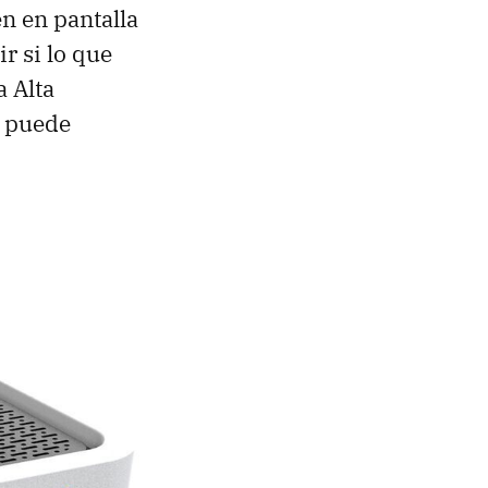
en en pantalla
r si lo que
a Alta
r puede