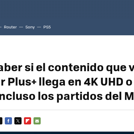
Router
Sony
PS5
ber si el contenido que 
r Plus+ llega en 4K UHD o
incluso los partidos del 
FACEBOOK
TWITTER
FLIPBOARD
E-