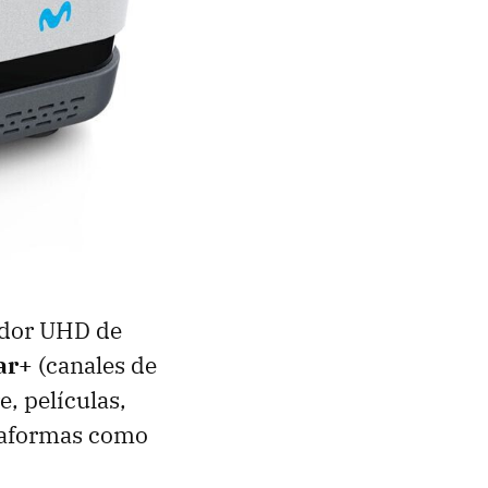
cador UHD de
ar+
(canales de
, películas,
ataformas como