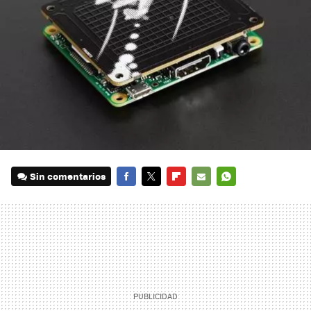
Sin comentarios
FACEBOOK
TWITTER
FLIPBOARD
E-
WHATSAPP
MAIL