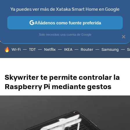
Ya puedes ver más de Xataka Smart Home en Google
TELEVISORES
CONTENIDOS SMART TV
SELECCIÓN
HOG
Añádenos como fuente preferida
Solo necesitas una cuenta de Google
×
HOY SE HABLA DE
Wi-Fi
TDT
Netflix
IKEA
Router
Samsung
S
Skywriter te permite controlar la
Raspberry Pi mediante gestos