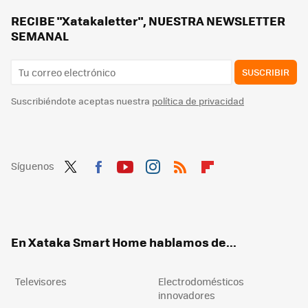
Combatir la factura de la luz es más fácil con los electrodomésticos Samsung: estas son sus armas para ello
RECIBE "Xatakaletter", NUESTRA NEWSLETTER
SEMANAL
SUSCRIBIR
Suscribiéndote aceptas nuestra
política de privacidad
Síguenos
Twit
Fac
You
Inst
RSS
Flip
ter
ebo
tub
agr
boa
ok
e
am
rd
En Xataka Smart Home hablamos de...
Televisores
Electrodomésticos
innovadores