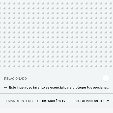
RELACIONADO
Este ingenioso invento es esencial para proteger tus persianas ante robos cuando no estás en casa: baratísimo y sin instalación
Llevo años combinando en casa aire acondicionado con un ventilador tradicional: estos son los motivos y el resultado de hacerlo
TEMAS DE INTERÉS
HBO Max fire TV
Instalar Kodi en Fire TV
Este PC gaming es el que elegiría para jugar a 1440p sin preocupaciones: Con RTX 4070 Super y un precio más que razonable
No tengo antena de TDT en casa: así puedes hacerte una usando un cable y unos alicates