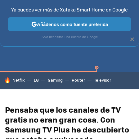
Ya puedes ver más de Xataka Smart Home en Google
Añádenos como fuente preferida
SAMSUNG SMART TV
TIZEN
SAMSUNG
Solo necesitas una cuenta de Google
×
HOY SE HABLA DE
Netflix
LG
Gaming
Router
Televisor
Pensaba que los canales de TV
gratis no eran gran cosa. Con
Samsung TV Plus he descubierto