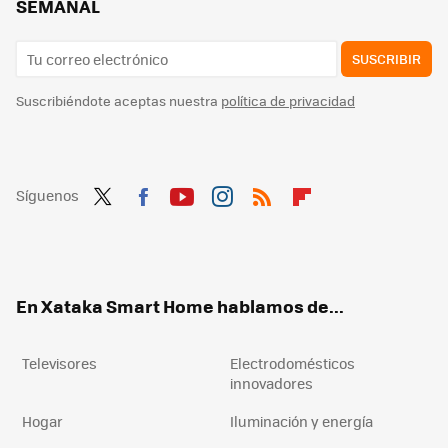
SEMANAL
SUSCRIBIR
Suscribiéndote aceptas nuestra
política de privacidad
Síguenos
Twit
Fac
You
Inst
RSS
Flip
ter
ebo
tub
agr
boa
ok
e
am
rd
En Xataka Smart Home hablamos de...
Televisores
Electrodomésticos
innovadores
Hogar
Iluminación y energía