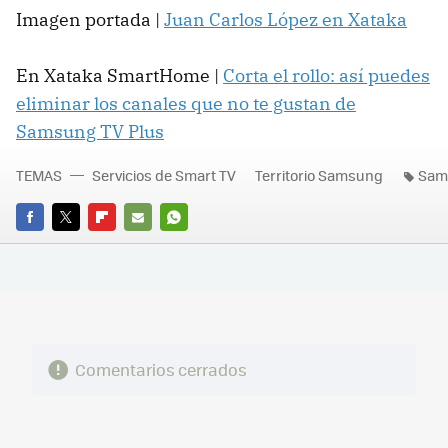
Imagen portada |
Juan Carlos López en Xataka
En Xataka SmartHome |
Corta el rollo: así puedes
eliminar los canales que no te gustan de
Samsung TV Plus
TEMAS
Servicios de Smart TV
Territorio Samsung
Sam
FACEBOOK
TWITTER
FLIPBOARD
E-
WHATSAPP
MAIL
Comentarios cerrados