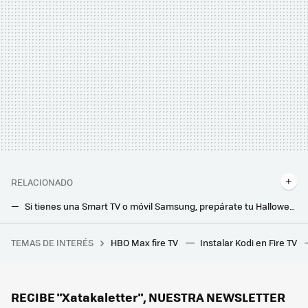
RELACIONADO
Si tienes una Smart TV o móvil Samsung, prepárate tu Halloween. Esto es lo nuevo que podrás ver y además gratis
Si tienes una Smart TV o móvil Samsung, ya puedes ver un nuevo canal de fútbol gratis sin usar la antena de TDT
TEMAS DE INTERÉS
HBO Max fire TV
Instalar Kodi en Fire TV
Una jardinera ganó más de un millón de euros por el fallo de una web de juegos. Le dijeron que solo le pagarían 20.000, y ha ganado el juicio
Después de tantos años descartando el OLED, ahora es el arma más poderosa de Samsung: este ha sido el giro inesperado en sus teles
RECIBE "Xatakaletter", NUESTRA NEWSLETTER