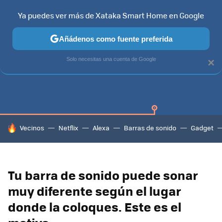
Ya puedes ver más de Xataka Smart Home en Google
Añádenos como fuente preferida
SAMSUNG SMART TV
TIZEN
SAMSUNG
Solo necesitas una cuenta de Google
×
HOY SE HABLA DE
Vecinos
Netflix
Alexa
Barras de sonido
Gadget
Tu barra de sonido puede sonar
muy diferente según el lugar
donde la coloques. Este es el