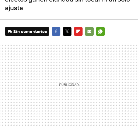
ajuste
Sin comentarios
FACEBOOK
TWITTER
FLIPBOARD
E-
WHATSAPP
MAIL