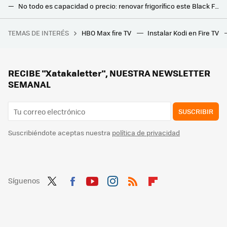
No todo es capacidad o precio: renovar frigorífico este Black Friday no es fácil. Hay tres puntos que te pueden sacar de dudas
Smart TVs, electrodomésticos o monitores gaming: ya tienes montones de dispositivos Samsung de Black Friday en Amazon
TEMAS DE INTERÉS
HBO Max fire TV
Instalar Kodi en Fire TV
China acaba de lograr algo que Yamaha y Honda llevan años intentando lograr sin éxito: una moto autónoma y autoequilibrada como las de Dragon Ball
No era la barra, era el mueble: así descubrí por qué los graves sonaban como un terremoto en casa
Con subwoofer inalámbrico y 370W de potencia, Samsung está liquidando esta barra de sonido por el Día de la Madre
RECIBE "Xatakaletter", NUESTRA NEWSLETTER
SEMANAL
SUSCRIBIR
Suscribiéndote aceptas nuestra
política de privacidad
Síguenos
Twit
Fac
You
Inst
RSS
Flip
ter
ebo
tub
agr
boa