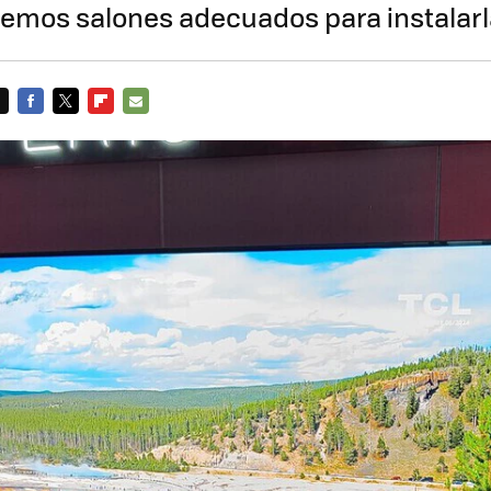
nemos salones adecuados para instalar
FACEBOOK
TWITTER
FLIPBOARD
E-
MAIL