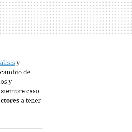
álisis
y
a cambio de
dos y
r siempre caso
actores
a tener