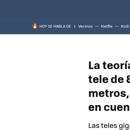
HOY SE HABLA DE
Vecinos
Netflix
Kodi
La teor
tele de 
metros,
en cuen
Las teles g