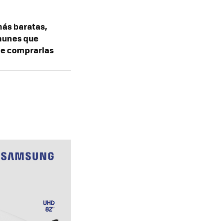
más baratas,
munes que
de comprarlas