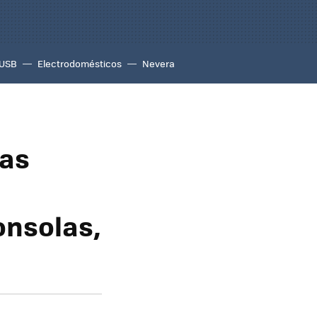
USB
Electrodomésticos
Nevera
das
onsolas,