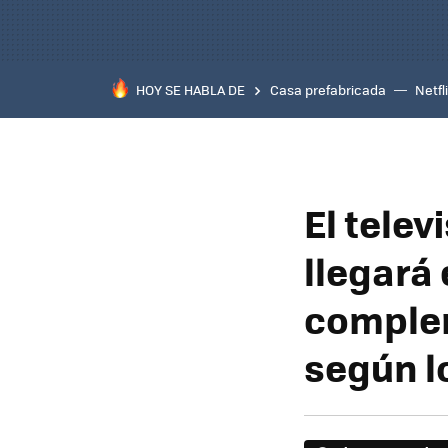
HOY SE HABLA DE
Casa prefabricada
Netfl
El tele
llegará 
complem
según l