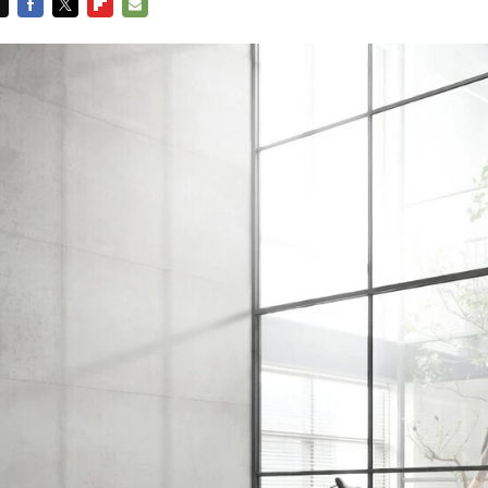
FACEBOOK
TWITTER
FLIPBOARD
E-
MAIL