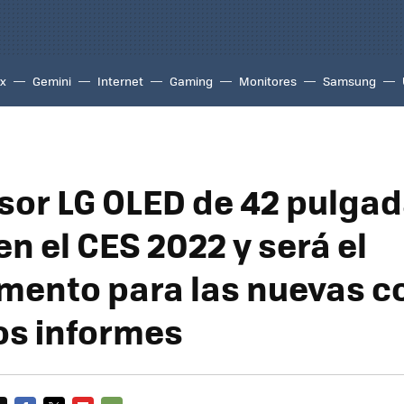
ix
Gemini
Internet
Gaming
Monitores
Samsung
visor LG OLED de 42 pulga
en el CES 2022 y será el
ento para las nuevas c
os informes