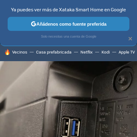
Ya puedes ver más de Xataka Smart Home en Google
MENÚ
NUEVO
Añádenos como fuente preferida
TELEVISORES
CONTENIDOS SMART TV
SELECCIÓN
HOG
Solo necesitas una cuenta de Google
×
HOY SE HABLA DE
Vecinos
Casa prefabricada
Netflix
Kodi
Apple TV