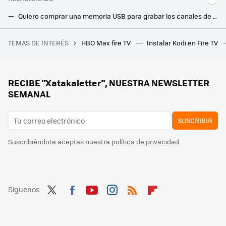
Quiero comprar una memoria USB para grabar los canales de la TDT: esta app gratuita me dice cuál es su capacidad real
Cuando todo está más caro, comprar un televisor sale cada vez mejor de precio: estas son las razones
TEMAS DE INTERÉS
HBO Max fire TV
Instalar Kodi en Fire TV
Michael O’Leary, CEO de Ryanair: "No quiero el dinero. Que vuelen sin maletas"
He estado un año sin usar mi Smart TV. Al encenderla, me encontré la mejor prueba de por qué es mejor no actualizarlas
Hisense abre una nueva era para los Smart TV LCD: así es su espectacular RGB mini-LED de 116" con sonido Dolby Atmos
RECIBE "Xatakaletter", NUESTRA NEWSLETTER
SEMANAL
SUSCRIBIR
Suscribiéndote aceptas nuestra
política de privacidad
Síguenos
Twit
Fac
You
Inst
RSS
Flip
ter
ebo
tub
agr
boa