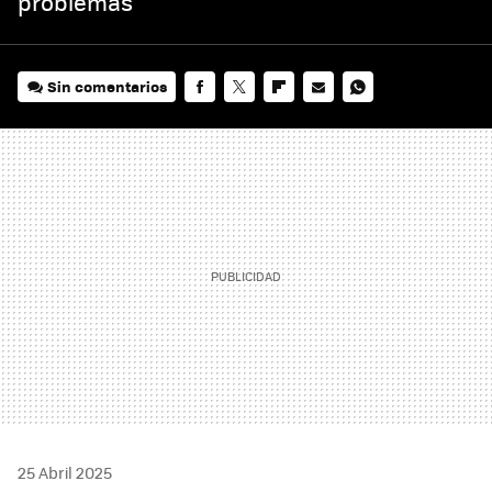
problemas
Sin comentarios
FACEBOOK
TWITTER
FLIPBOARD
E-
WHATSAPP
MAIL
25 Abril 2025