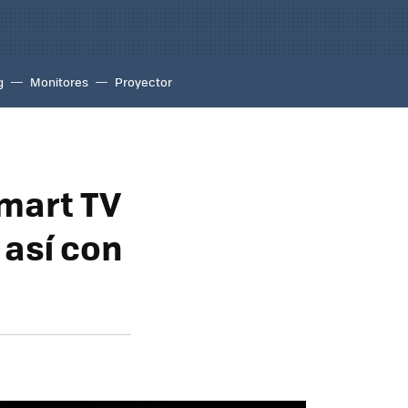
g
Monitores
Proyector
Smart TV
 así con