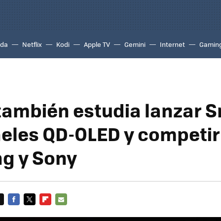
ada
Netflix
Kodi
Apple TV
Gemini
Internet
Gamin
 también estudia lanzar 
eles QD-OLED y competir
g y Sony
FACEBOOK
TWITTER
FLIPBOARD
E-