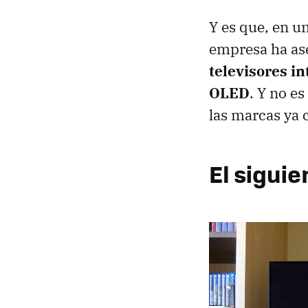
Y es que, en u
empresa ha ase
televisores i
OLED
. Y no e
las marcas ya 
El siguie