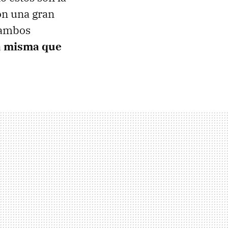
on una gran
 ambos
a misma que