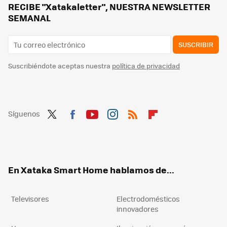
RECIBE "Xatakaletter", NUESTRA NEWSLETTER
SEMANAL
SUSCRIBIR
Suscribiéndote aceptas nuestra
política de privacidad
Síguenos
Twit
Fac
You
Inst
RSS
Flip
ter
ebo
tub
agr
boa
ok
e
am
rd
En Xataka Smart Home hablamos de...
Televisores
Electrodomésticos
innovadores