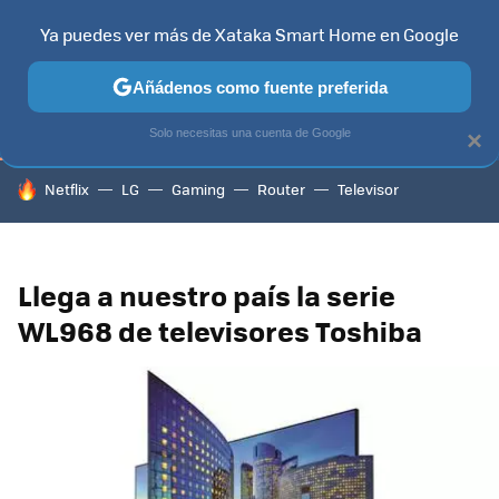
Ya puedes ver más de Xataka Smart Home en Google
TELEVISORES
CONTENIDOS SMART TV
SELECCIÓN
HOG
Añádenos como fuente preferida
Solo necesitas una cuenta de Google
×
HOY SE HABLA DE
Netflix
LG
Gaming
Router
Televisor
Llega a nuestro país la serie
WL968 de televisores Toshiba