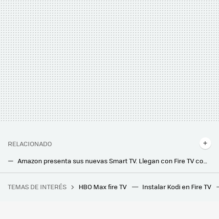
RELACIONADO
Amazon presenta sus nuevas Smart TV. Llegan con Fire TV como sistema operativo y para todos los bolsillos
LG arregla por fin uno de los fallos más molestos en sus Smart TV OLED: así es el nuevo firmware y así puedes arreglarlo por tu cuenta
TEMAS DE INTERÉS
HBO Max fire TV
Instalar Kodi en Fire TV
Tailandia es el paraíso de las GPU, pero solo por una condición: debes comprar un PC Gaming nuevo de forma obligatoria