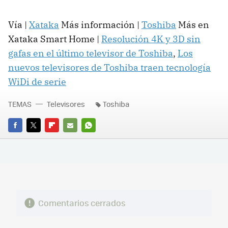
Vía |
Xataka
Más información |
Toshiba
Más en
Xataka Smart Home |
Resolución 4K y 3D sin
gafas en el último televisor de Toshiba
,
Los
nuevos televisores de Toshiba traen tecnología
WiDi de serie
TEMAS
Televisores
Toshiba
FACEBOOK
TWITTER
FLIPBOARD
E-
WHATSAPP
MAIL
Comentarios cerrados