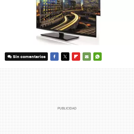
Sin comentarios
FACEBOOK
TWITTER
FLIPBOARD
E-
WHATSAPP
MAIL