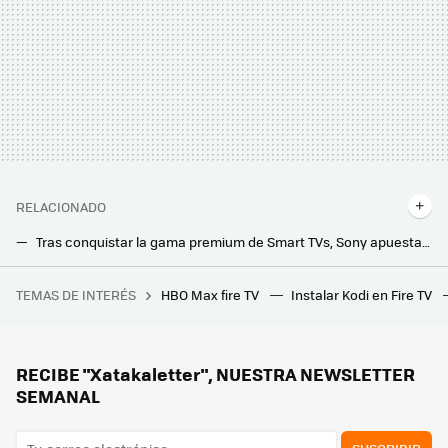
RELACIONADO
Tras conquistar la gama premium de Smart TVs, Sony apuesta por el MiniLED en sus últimos televisores: así son los Bravia 9, 8 y 7
La nueva Smart TV con tecnología OLED barata de Samsung ya está aquí: 120 Hz, HDR10+ Adaptive y panel producido por LG
TEMAS DE INTERÉS
HBO Max fire TV
Instalar Kodi en Fire TV
Si la pregunta es cuánto dinero existe en el mundo por persona, este revelador gráfico tiene la respuesta
RECIBE "Xatakaletter", NUESTRA NEWSLETTER
SEMANAL