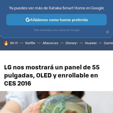
Ya puedes ver más de Xataka Smart Home en Google
TELEVISORES
CONTENIDOS SMART TV
SELECCIÓN
HOG
Añádenos como fuente preferida
Solo necesitas una cuenta de Google
×
HOY SE HABLA DE
Wi-Fi
Netflix
Altavoces
Disney+
Huawei
Gami
LG nos mostrará un panel de 55
pulgadas, OLED y enrollable en
CES 2016