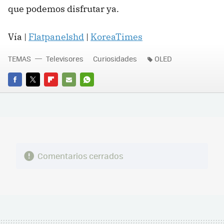
que podemos disfrutar ya.
Vía |
Flatpanelshd
|
KoreaTimes
TEMAS
Televisores
Curiosidades
OLED
FACEBOOK
TWITTER
FLIPBOARD
E-
WHATSAPP
MAIL
Comentarios cerrados