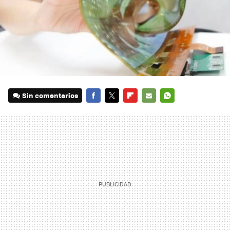
Sin comentarios
FACEBOOK
TWITTER
FLIPBOARD
E-
WHATSAPP
MAIL