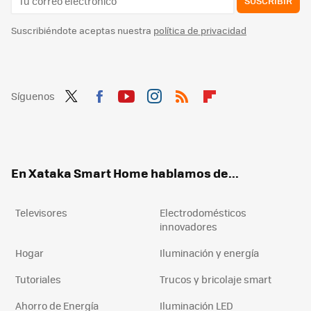
SUSCRIBIR
Suscribiéndote aceptas nuestra
política de privacidad
Síguenos
Twit
Fac
You
Inst
RSS
Flip
ter
ebo
tub
agr
boa
ok
e
am
rd
En Xataka Smart Home hablamos de...
Televisores
Electrodomésticos
innovadores
Hogar
Iluminación y energía
Tutoriales
Trucos y bricolaje smart
Ahorro de Energía
Iluminación LED