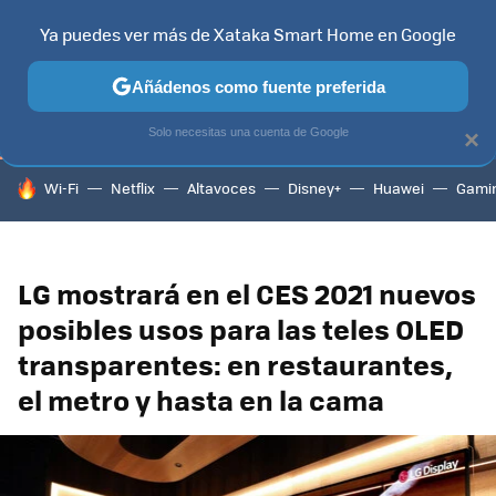
Ya puedes ver más de Xataka Smart Home en Google
TELEVISORES
CONTENIDOS SMART TV
SELECCIÓN
HOG
Añádenos como fuente preferida
Solo necesitas una cuenta de Google
×
HOY SE HABLA DE
Wi-Fi
Netflix
Altavoces
Disney+
Huawei
Gami
LG mostrará en el CES 2021 nuevos
posibles usos para las teles OLED
transparentes: en restaurantes,
el metro y hasta en la cama