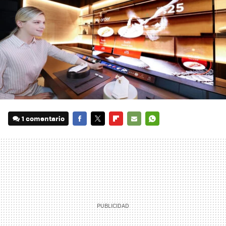
1 comentario
FACEBOOK
TWITTER
FLIPBOARD
E-
WHATSAPP
MAIL