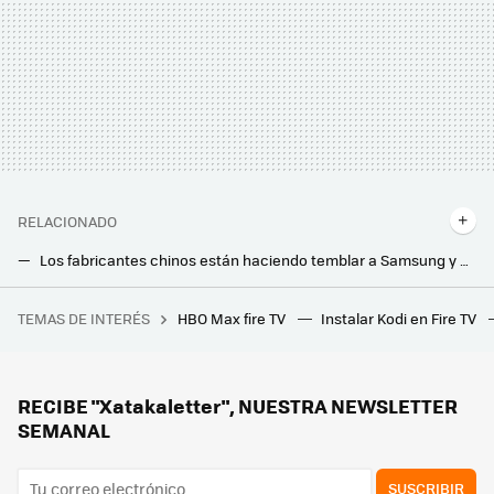
RELACIONADO
Los fabricantes chinos están haciendo temblar a Samsung y a LG: Hisense y TCL, en el podio del mercado de las Smart TVs 'premium'
LG ya tiene lista su nueva tele OLED 4K transparente e inalámbrica: así es la Signature OLED T
TEMAS DE INTERÉS
HBO Max fire TV
Instalar Kodi en Fire TV
Este edificio cambió el mundo e inspiró Separación: aquí nació la tecnología que usas a diario
Después de tantos años descartando el OLED, ahora es el arma más poderosa de Samsung: este ha sido el giro inesperado en sus teles
Llegan más canales de TV gratis y sin registro, antena ni instalación a TDTChannels: estas son las novedades para marzo
RECIBE "Xatakaletter", NUESTRA NEWSLETTER
SEMANAL
SUSCRIBIR