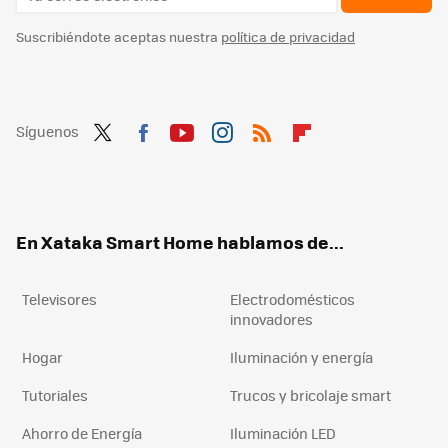
Suscribiéndote aceptas nuestra
política de privacidad
Síguenos
Twit
Fac
You
Inst
RSS
Flip
ter
ebo
tub
agr
boa
ok
e
am
rd
En Xataka Smart Home hablamos de...
Televisores
Electrodomésticos
innovadores
Hogar
Iluminación y energía
Tutoriales
Trucos y bricolaje smart
Ahorro de Energía
Iluminación LED