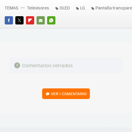
TEMAS
Televisores
OLED
LG
Pantalla transpar
FACEBOOK
TWITTER
FLIPBOARD
E-
WHATSAPP
MAIL
Comentarios cerrados
VER
1 COMENTARIO