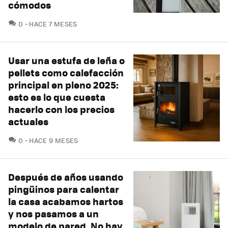
cómodos
COMENTARIOS
0
HACE 7 MESES
Usar una estufa de leña o
pellets como calefacción
principal en pleno 2025:
esto es lo que cuesta
hacerlo con los precios
actuales
COMENTARIOS
0
HACE 9 MESES
Después de años usando
pingüinos para calentar
la casa acabamos hartos
y nos pasamos a un
modelo de pared. No hay