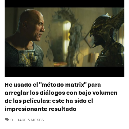
He usado el "método matrix" para
arreglar los diálogos con bajo volumen
de las películas: este ha sido el
impresionante resultado
COMENTARIOS
0
HACE 3 MESES