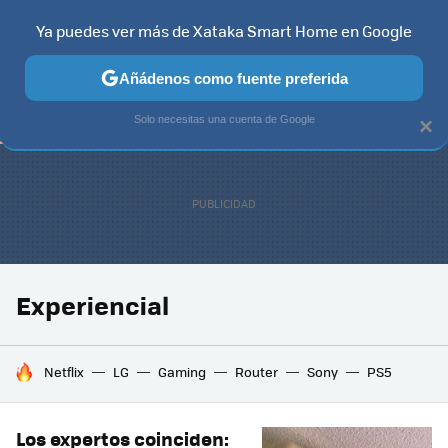
Ya puedes ver más de Xataka Smart Home en Google
TELEVISORES
CONTENIDOS SMART TV
SELECCIÓN
HOG
Añádenos como fuente preferida
Solo necesitas una cuenta de Google
×
Experiencial
HOY SE HABLA DE
Netflix
LG
Gaming
Router
Sony
PS5
Los expertos coinciden: