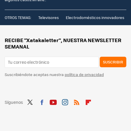
OTROS TEMAS:
Televisores
Electrodomésticos innovadores
RECIBE "Xatakaletter", NUESTRA NEWSLETTER
SEMANAL
SUSCRIBIR
Suscribiéndote aceptas nuestra
política de privacidad
Síguenos
Twit
Fac
You
Inst
RSS
Flip
ter
ebo
tub
agr
boa
ok
e
am
rd