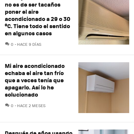
no es de ser tacaños
poner el aire
acondicionado a 29 o 30
ºC. Tiene todo el sentido
en algunos casos
COMENTARIOS
0
HACE 9 DÍAS
Mi aire acondicionado
echaba el aire tan frío
que a veces tenía que
apagarlo. Así lo he
solucionado
COMENTARIOS
0
HACE 2 MESES
Después de años usando