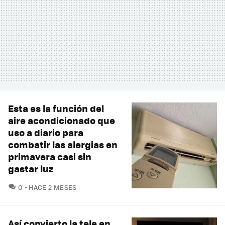
Esta es la función del
aire acondicionado que
uso a diario para
combatir las alergias en
primavera casi sin
gastar luz
COMENTARIOS
0
HACE 2 MESES
Así convierto la tele en